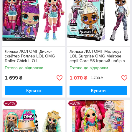
Лялька ЛОЛ ОМГ Диско-
Лялька ЛОЛ ОМГ Мелроуз
скейтер Роллер LOL OMG
LOL Surprise OMG Melrose
Roller Chick L.O.L.
серії Core S6 Ігровий набір з
SURPRISE! O.M.G. 586135
лялькою 581864 MGA
Готово до відправки
Готово до відправки
Оригінал
Оригінал
1 699
1 070
₴
₴
1 700 ₴
Купити
Купити
–54%
–20%