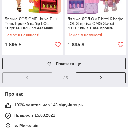
Лялька ЛОЛ ОМГ Ча ча Пінк
Лялька ЛОЛ ОМГ Кітті К Кафе
Попс Ігровий набір LOL
LOL Surprise OMG Sweet
Surprise OMG Sweet Nails
Nails Kitty K Cafe Ігровий
Pinky Pops 503842 MGA
набір L.O.L. 503859 MGA
Немає в наявності
Немає в наявності
Оригінал
Оригінал
1 895
1 895
₴
₴
Показати ще
1
/ 5
Про нас
100% позитивних з 145 відгуків за рік
Працює з 15.03.2021
м. Миколаїв