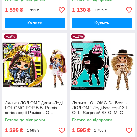
Оригінал MyDoll.com.ua
1 590
1 130
₴
₴
1 999 ₴
1 695 ₴
Купити
Купити
–19%
–11%
Лялька ЛОЛ ОМГ Диско-Леді
Лялька LOL OMG Da Boss -
LOL OMG POP B.B. Remix
ЛОЛ ОМГ Леді-Бос серії 3 L.
series серії Ремікс L.O.L.
O. L. Surprise! S3 O. M. G
Surprise! 567257 MGA
567219 Оригінал
Готово до відправки
Готово до відправки
Оригінал
1 295
1 595
₴
₴
1 595 ₴
1 795 ₴