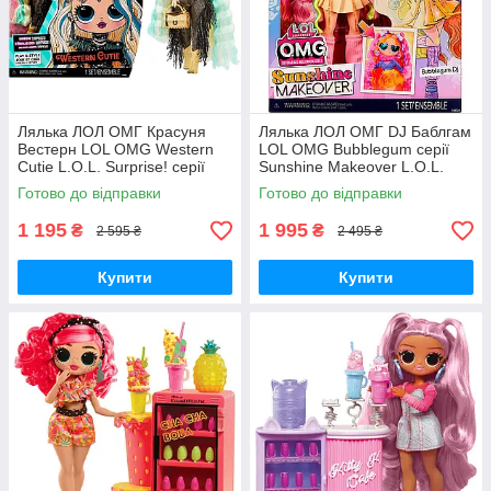
Лялька ЛОЛ ОМГ Красуня
Лялька ЛОЛ ОМГ DJ Баблгам
Вестерн LOL OMG Western
LOL OMG Bubblegum серії
Cutie L.O.L. Surprise! серії
Sunshine Makeover L.O.L.
O.M.G." S7 588504 MGA
Surprise! O.M.G. 589426
Готово до відправки
Готово до відправки
Оригінал
Оригінал MyDoll.com.ua
1 195
1 995
₴
₴
2 595 ₴
2 495 ₴
Купити
Купити