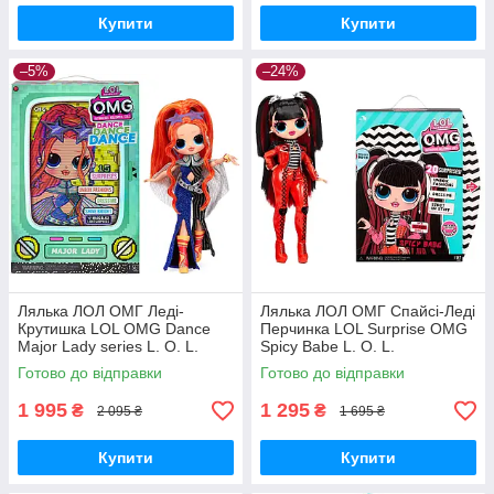
Купити
Купити
–5%
–24%
Лялька ЛОЛ ОМГ Леді-
Лялька ЛОЛ ОМГ Спайсі-Леді
Крутишка LOL OMG Dance
Перчинка LOL Surprise OMG
Major Lady series L. O. L.
Spicy Babe L. O. L.
Surprise! O. M. G. Серії Денс
SURPRISE! O. M. G. 4 серія
Готово до відправки
Готово до відправки
117889 Оригінал
572770 Оригінал
1 995
1 295
₴
₴
2 095 ₴
1 695 ₴
Купити
Купити