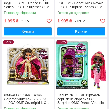
Леді LOL OMG Dance B-Gurl
LOL OMG Dance Miss Royale
Series L. O. L. Surprise! O. M.
L. O. L. Surprise! series O. M.
G. Серії Денс 117858
G. 117872 Оригінал
Готово до відправки
Готово до відправки
Оригінал
1 995
1 995
₴
₴
2 095 ₴
2 095 ₴
Купити
Купити
–20%
–33%
Лялька LOL OMG Remix
Лялька ЛОЛ ОМГ Віртуаль
Collector Jukebox B.B. 2020
серії Денс сюрприз LOL
— ЛОЛ ОМГ Селебріті L.O.L
Surprise OMG Dance Virtuelle
Surprise! 569879 MGA
117865 MGA Оригінал
Готово до відправки
Готово до відправки