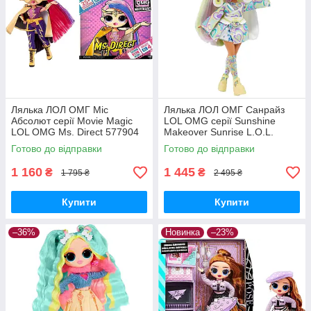
Ляльки LOL OMG Lights - це чудовий вибір для дітей, які
люблять творити та вигадувати нові історії з ляльками.
Завдяки своєму особливому ефекту світіння, ці ляльки
стануть незабутньою частиною гри і принесуть багато радості
та задоволення.
Лялька ЛОЛ ОМГ Міс
Лялька ЛОЛ ОМГ Санрайз
Абсолют серії Movie Magic
LOL OMG серії Sunshine
LOL OMG Ms. Direct 577904
Makeover Sunrise L.O.L.
L.O.L. Surprise! Оригінал
Surprise! O.M.G. 589433
Готово до відправки
Готово до відправки
Оригінал
1 160
1 445
₴
₴
1 795 ₴
2 495 ₴
Купити
Купити
–36%
Новинка
–23%