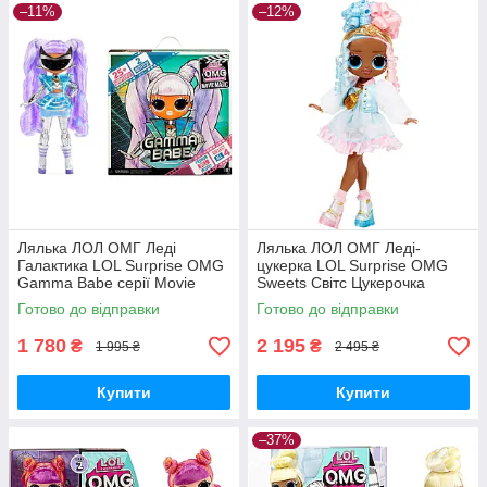
–11%
–12%
Лялька ЛОЛ ОМГ Леді
Лялька ЛОЛ ОМГ Леді-
Галактика LOL Surprise OMG
цукерка LOL Surprise OMG
Gamma Babe серії Movie
Sweets Світс Цукерочка
Magic 577898 MGA Оригінал
Fashion Doll L. O. L. 572763
Готово до відправки
Готово до відправки
MGA Оригінал
1 780
2 195
₴
₴
1 995 ₴
2 495 ₴
Купити
Купити
–37%