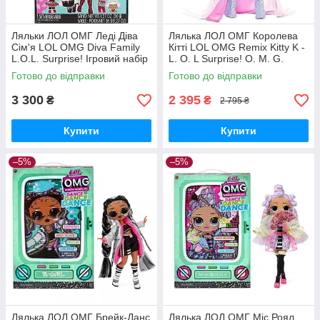
Ляльки ЛОЛ ОМГ Леді Діва
Лялька ЛОЛ ОМГ Королева
Сім'я LOL OMG Diva Family
Кітті LOL OMG Remix Kitty K -
L.O.L. Surprise! Ігровий набір
L. O. L Surprise! O. M. G.
45 сюрпризів 424680
567240 MGA Оригінал
Готово до відправки
Готово до відправки
Оригінал
3 300
2 395
₴
₴
2 795 ₴
Купити
Купити
–5%
–5%
Лялька ЛОЛ ОМГ Брейк-Данс
Лялька ЛОЛ ОМГ Міс Роял