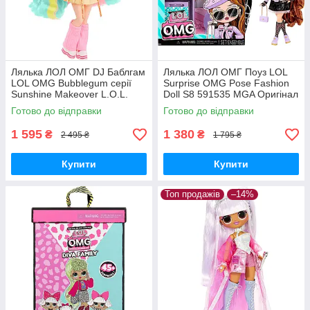
Лялька ЛОЛ ОМГ DJ Баблгам
Лялька ЛОЛ ОМГ Поуз LOL
LOL OMG Bubblegum серії
Surprise OMG Pose Fashion
Sunshine Makeover L.O.L.
Doll S8 591535 MGA Оригінал
Surprise! O.M.G. 589426
Готово до відправки
Готово до відправки
Оригінал
1 595
1 380
₴
₴
2 495 ₴
1 795 ₴
Купити
Купити
Топ продажів
–14%