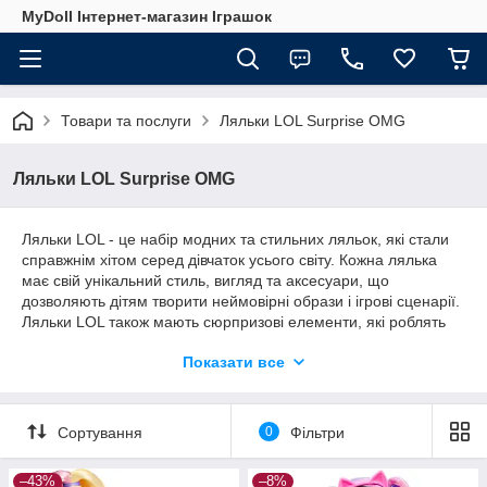
MyDoll Інтернет-магазин Іграшок
Товари та послуги
Ляльки LOL Surprise OMG
Ляльки LOL Surprise OMG
Ляльки LOL - це набір модних та стильних ляльок, які стали
справжнім хітом серед дівчаток усього світу. Кожна лялька
має свій унікальний стиль, вигляд та аксесуари, що
дозволяють дітям творити неймовірні образи і ігрові сценарії.
Ляльки LOL також мають сюрпризові елементи, які роблять
гру ще цікавішою, наприклад, змінні одяг або аксесуари.
Показати все
Завдяки своїй популярності та широкому асортименту,
ляльки LOL стали одними з найбажаніших іграшок серед
дітей.
Сортування
0
Фільтри
–43%
–8%