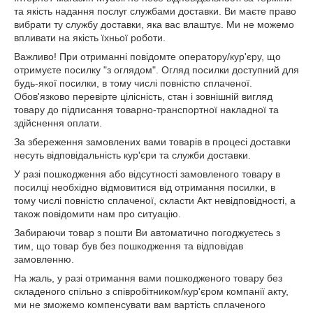
та якість надання послуг службами доставки. Ви маєте право
вибрати ту службу доставки, яка вас влаштує. Ми не можемо
впливати на якість їхньої роботи.
Важливо! При отриманні повідомте оператору/кур'єру, що
отримуєте посилку "з оглядом". Огляд посилки доступний для
будь-якої посилки, в тому числі повністю сплаченої.
Обов'язково перевірте цілісність, стан і зовнішній вигляд
товару до підписання товарно-транспортної накладної та
здійснення оплати.
За збереження замовлених вами товарів в процесі доставки
несуть відповідальність кур'єри та служби доставки.
У разі пошкодження або відсутності замовленого товару в
посилці необхідно відмовитися від отримання посилки, в
тому числі повністю сплаченої, скласти Акт невідповідності, а
також повідомити нам про ситуацію.
Забираючи товар з пошти Ви автоматично погоджуєтесь з
тим, що товар був без пошкодження та відповідав
замовленню.
На жаль, у разі отримання вами пошкодженого товару без
складеного спільно з співробітником/кур'єром компанії акту,
ми не зможемо компенсувати вам вартість сплаченого