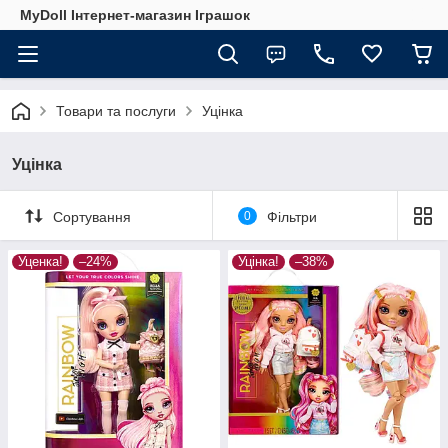
MyDoll Інтернет-магазин Іграшок
Товари та послуги
Уцінка
Уцінка
Сортування
0
Фільтри
Уценка!
–24%
Уцінка!
–38%