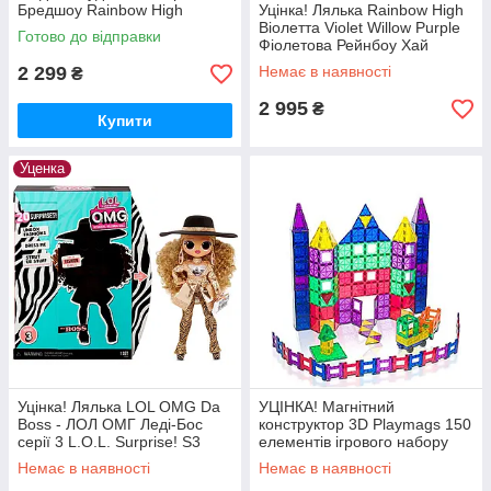
Бредшоу Rainbow High
Уцінка! Лялька Rainbow High
Dream & Design Fashion
Віолетта Violet Willow Purple
Готово до відправки
Studio 587514 MGA
Фіолетова Рейнбоу Хай
Вайолет Віллоу 569602
2 299
Немає в наявності
₴
Оригінал MyDoll.com.ua
2 995
₴
Купити
Уценка
Уцінка! Лялька LOL OMG Da
УЦІНКА! Магнітний
Boss - ЛОЛ ОМГ Леді-Бос
конструктор 3D Playmags 150
серії 3 L.O.L. Surprise! S3
елементів ігрового набору
O.M.G 567219 MyDoll.com.ua
Оригінал PM156
Немає в наявності
Немає в наявності
MyDoll.com.ua