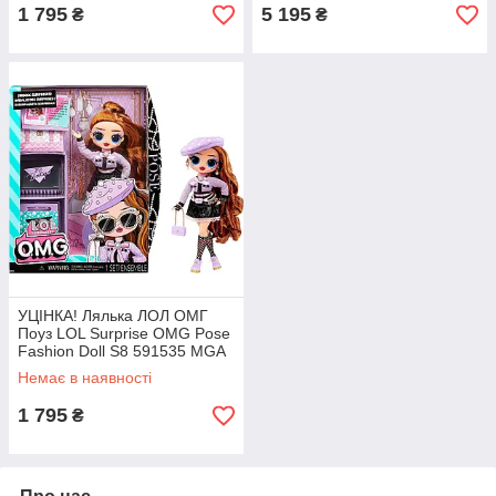
1 795
5 195
₴
₴
УЦІНКА! Лялька ЛОЛ ОМГ
Поуз LOL Surprise OMG Pose
Fashion Doll S8 591535 MGA
Оригінал MyDoll.com.ua
Немає в наявності
1 795
₴