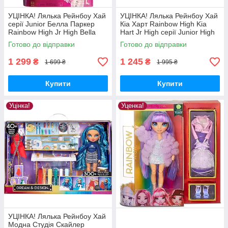
УЦІНКА! Лялька Рейнбоу Хай
УЦІНКА! Лялька Рейнбоу Хай
серії Junior Белла Паркер
Кіа Харт Rainbow High Kia
Rainbow High Jr High Bella
Hart Jr High серії Junior High
Parker 23 см 582960
590781 Оригінал УЦІНКА
Готово до відправки
Готово до відправки
MyDoll.com.ua
MyDoll.com.ua
1 299
1 245
₴
₴
1 699 ₴
1 995 ₴
Купити
Купити
Уцінка!
Уценка!
УЦІНКА! Лялька Рейнбоу Хай
Модна Студія Скайлер