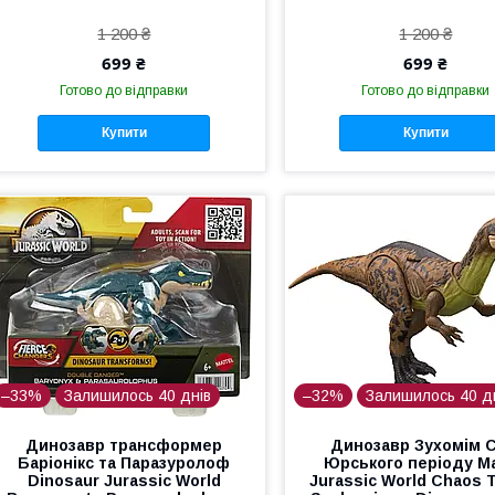
1 200 ₴
1 200 ₴
699 ₴
699 ₴
Готово до відправки
Готово до відправки
Купити
Купити
–33%
Залишилось 40 днів
–32%
Залишилось 40 д
Динозавр трансформер
Динозавр Зухомім С
Баріонікс та Паразуролоф
Юрського періоду Ma
Dinosaur Jurassic World
Jurassic World Chaos 