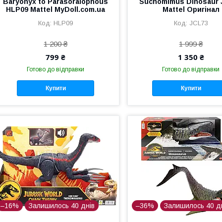
Baryonyx to Parasoralophous
Suchomimus Dinosaur 
HLP09 Mattel MyDoll.com.ua
Mattel Оригінал
HLP09
JCL73
1 200 ₴
1 999 ₴
799 ₴
1 350 ₴
Готово до відправки
Готово до відправки
Купити
Купити
–16%
Залишилось 40 днів
–36%
Залишилось 40 д