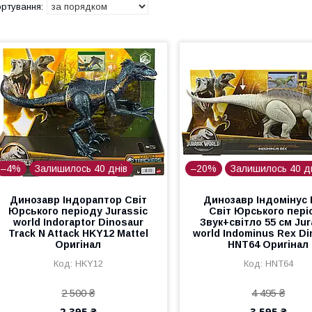
–4%
Залишилось 40 днів
–20%
Залишилось 40 д
Динозавр Індораптор Світ
Динозавр Індомінус 
Юрського періоду Jurassic
Світ Юрського пері
world Indoraptor Dinosaur
Звук+світло 55 см Jur
Track N Attack HKY12 Mattel
world Indominus Rex Di
Оригінал
HNT64 Оригінал
HKY12
HNT64
2 500 ₴
4 495 ₴
2 395 ₴
3 595 ₴