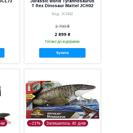
JCL73
Jurassic world Tyrannosaurus
T Rex Dinosaur Mattel JCH02
JCH02
3 799 ₴
2 899 ₴
Готово до відправки
Купити
нів
–21%
Залишилось 40 днів