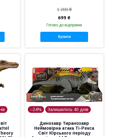
1 200 ₴
699 ₴
Готово до відправки
Купити
нів
–24%
Залишилось 40 днів
віт
Динозавр Тиранозавр
ttel
Неймовірна атака Ті-Рекса
Theory
Світ Юрського періоду