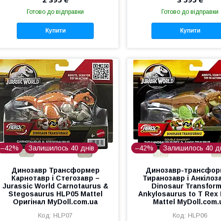
Готово до відправки
Готово до відправки
Купити
Купити
–42%
Залишилось 40 днів
–42%
Залишилось 40 д
Динозавр Трансформер
Динозавр-трансфо
Карнотавр і Стегозавр –
Тиранозавр і Анкілоз
Jurassic World Carnotaurus &
Dinosaur Transfor
Stegosaurus HLP05 Mattel
Ankylosaurus to T Rex
Оригінал MyDoll.com.ua
Mattel MyDoll.com.
HLP07
HLP06