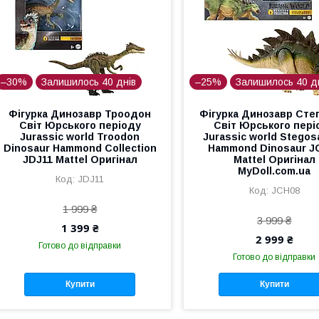
–30%
Залишилось 40 днів
–25%
Залишилось 40 д
Фігурка Динозавр Троодон
Фігурка Динозавр Сте
Світ Юрського періоду
Світ Юрського пері
Jurassic world Troodon
Jurassic world Stegos
Dinosaur Hammond Collection
Hammond Dinosaur J
JDJ11 Mattel Оригінал
Mattel Оригінал
MyDoll.com.ua
JDJ11
JCH08
1 999 ₴
3 999 ₴
1 399 ₴
2 999 ₴
Готово до відправки
Готово до відправки
Купити
Купити