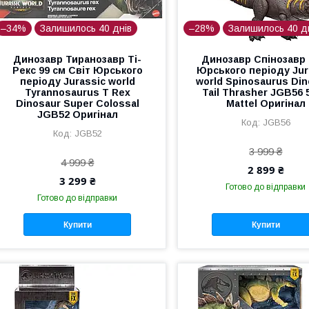
–34%
Залишилось 40 днів
–28%
Залишилось 40 д
Динозавр Тиранозавр Ті-
Динозавр Спінозавр 
Рекс 99 см Світ Юрського
Юрського періоду Jur
періоду Jurassic world
world Spinosaurus Din
Tyrannosaurus T Rex
Tail Thrasher JGB56 
Dinosaur Super Colossal
Mattel Оригінал
JGB52 Оригінал
JGB56
JGB52
3 999 ₴
4 999 ₴
2 899 ₴
3 299 ₴
Готово до відправки
Готово до відправки
Купити
Купити