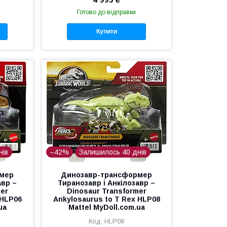
Готово до відправки
Купити
нів
–42%
Залишилось 40 днів
рмер
Динозавр-трансформер
авр –
Тиранозавр і Анкілозавр –
mer
Dinosaur Transformer
 HLP06
Ankylosaurus to T Rex HLP08
ua
Mattel MyDoll.com.ua
HLP08