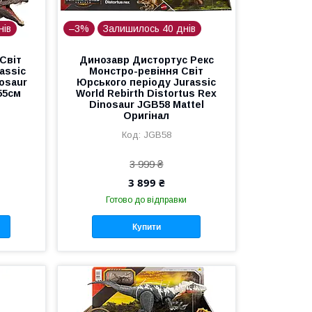
нів
–3%
Залишилось 40 днів
Світ
Динозавр Дистортус Рекс
assic
Монстро-ревіння Світ
osaur
Юрського періоду Jurassic
55см
World Rebirth Distortus Rex
Dinosaur JGB58 Mattel
Оригінал
JGB58
3 999 ₴
3 899 ₴
Готово до відправки
Купити