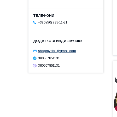
+380 (50) 785-11-31
shopmydoll@gmail.com
380507851131
380507851131