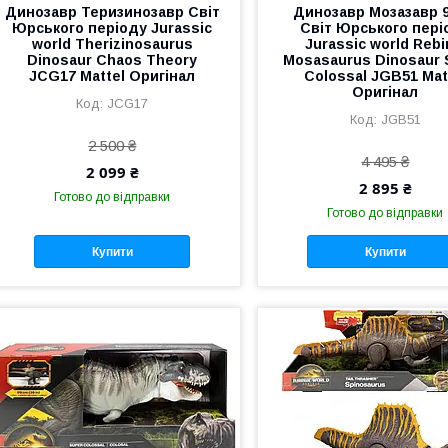
Динозавр Теризинозавр Світ
Динозавр Мозазавр 
Юрського періоду Jurassic
Світ Юрського пері
world Therizinosaurus
Jurassic world Rebi
Dinosaur Chaos Theory
Mosasaurus Dinosaur 
JCG17 Mattel Оригінал
Colossal JGB51 Mat
Оригінал
JCG17
JGB51
2 500 ₴
4 495 ₴
2 099 ₴
2 895 ₴
Готово до відправки
Готово до відправки
Купити
Купити