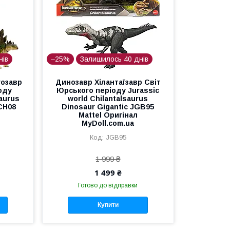
нів
–25%
Залишилось 40 днів
гозавр
Динозавр Хілантаїзавр Світ
оду
Юрського періоду Jurassic
aurus
world Chilantalsaurus
CH08
Dinosaur Gigantic JGB95
Mattel Оригінал
MyDoll.com.ua
JGB95
1 999 ₴
1 499 ₴
Готово до відправки
Купити