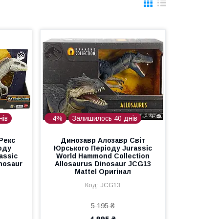
нів
–4%
Залишилось 40 днів
Рекс
Динозавр Алозавр Світ
оду
Юрського Періоду Jurassic
assic
World Hammond Collection
nosaur
Allosaurus Dinosaur JCG13
Mattel Оригінал
JCG13
5 195 ₴
4 995 ₴