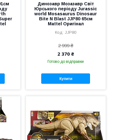
91см
Динозавр Мозазавр Світ
оду
Юрського періоду Jurassic
rth
world Mosasaurus Dinosaur
Super
Bite N Blast JJP80 65см
tel
Mattel Оригінал
JJP80
2 999 ₴
2 370 ₴
Готово до відправки
Купити