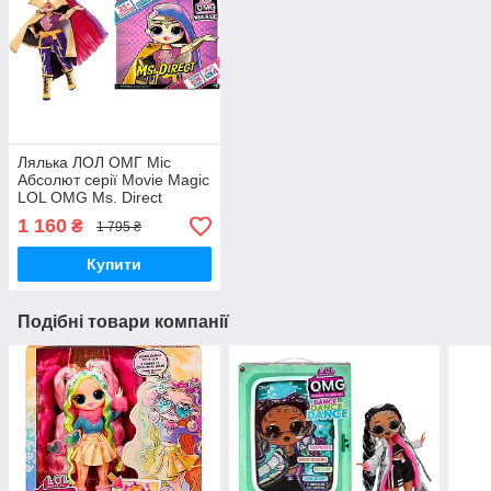
Лялька ЛОЛ ОМГ Міс
Абсолют серії Movie Magic
LOL OMG Ms. Direct
577904 L.O.L. Surprise!
1 160
₴
1 795 ₴
Оригінал
Купити
Подібні товари компанії