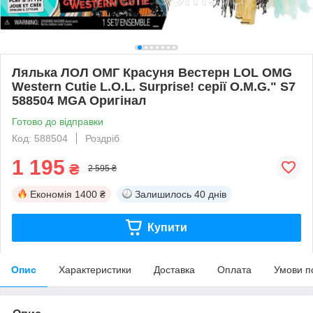
Лялька ЛОЛ ОМГ Красуня Вестерн LOL OMG
Western Cutie L.O.L. Surprise! серії O.M.G." S7
588504 MGA Оригінал
Готово до відправки
Код: 588504
Роздріб
1 195
₴
2 595 ₴
Економія
1400 ₴
Залишилось
40 днів
Купити
Опис
Характеристики
Доставка
Оплата
Умови п