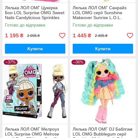
Лялька ЛОЛ ОМГ Цукерка
Лялька ЛОЛ ОМГ Санрайз
Бон LOL Surprise OMG Sweet
LOL OMG серії Sunshine
Nails Candylicious Sprinkles
Makeover Sunrise L.O.L.
Shop 503781 MGA Оригінал
Surprise! O.M.G. 589433
Готово до відправки
Готово до відправки
Оригінал
1 195
1 445
₴
₴
2 095 ₴
2 495 ₴
Купити
Купити
–37%
–36%
Лялька ЛОЛ ОМГ Мелроуз
Лялька ЛОЛ ОМГ DJ Баблгам
LOL Surprise OMG Melrose
LOL OMG Bubblegum серії