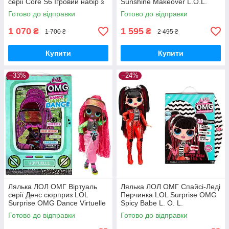
серії Core S6 Ігровий набір з
Sunshine Makeover L.O.L.
лялькою 581864 MGA
Surprise! O.M.G. 589426
Готово до відправки
Готово до відправки
Оригінал
Оригінал
1 070
1 595
₴
₴
1 700 ₴
2 495 ₴
Купити
Купити
–33%
–24%
Лялька ЛОЛ ОМГ Віртуаль
Лялька ЛОЛ ОМГ Спайсі-Леді
серії Денс сюрприз LOL
Перчинка LOL Surprise OMG
Surprise OMG Dance Virtuelle
Spicy Babe L. O. L.
117865 MGA Оригінал
SURPRISE! O. M. G. 4 серія
Готово до відправки
Готово до відправки
572770 Оригінал