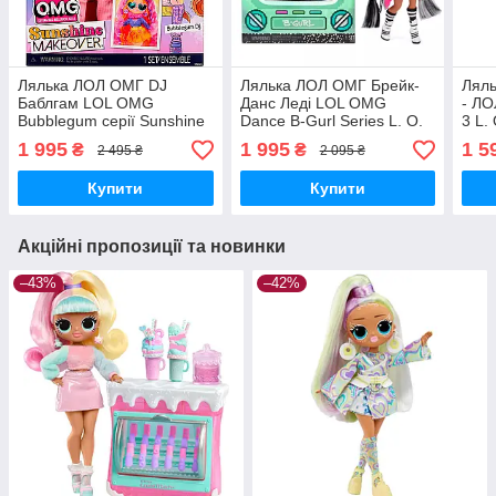
Лялька ЛОЛ ОМГ DJ
Лялька ЛОЛ ОМГ Брейк-
Лял
Баблгам LOL OMG
Данс Леді LOL OMG
- ЛО
Bubblegum серії Sunshine
Dance B-Gurl Series L. O.
3 L.
Makeover L.O.L. Surprise!
L. Surprise! O. M. G. Серії
M. G
1 995
1 995
1 5
₴
₴
2 495 ₴
2 095 ₴
O.M.G. 589426 Оригінал
Денс 117858 Оригінал
MyDoll.com.ua
Купити
Купити
Акційні пропозиції та новинки
–43%
–42%