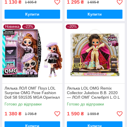
1 130
1 295
₴
₴
1 695 ₴
1 695 ₴
Купити
Купити
Новинка
–23%
–20%
Лялька ЛОЛ ОМГ Поуз LOL
Лялька LOL OMG Remix
Surprise OMG Pose Fashion
Collector Jukebox B.B. 2020
Doll S8 591535 MGA Оригінал
— ЛОЛ ОМГ Селебріті L.O.L
Surprise! 569879 MGA
Готово до відправки
Готово до відправки
Оригінал MyDoll.com.ua
1 380
1 590
₴
₴
1 795 ₴
1 999 ₴
Купити
Купити