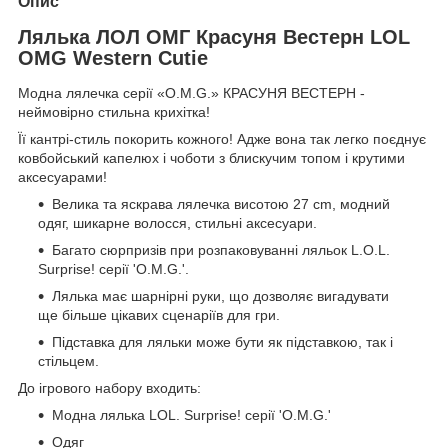
Опис
Лялька ЛОЛ ОМГ Красуня Вестерн LOL
OMG Western Cutie
Модна лялечка серії «O.M.G.» КРАСУНЯ ВЕСТЕРН -
неймовірно стильна крихітка!
Її кантрі-стиль покорить кожного! Адже вона так легко поєднує
ковбойський капелюх і чоботи з блискучим топом і крутими
аксесуарами!
Велика та яскрава лялечка висотою 27 cm, модний
одяг, шикарне волосся, стильні аксесуари.
Багато сюрпризів при розпаковуванні ляльок L.O.L.
Surprise! серії 'O.M.G.'.
Лялька має шарнірні руки, що дозволяє вигадувати
ще більше цікавих сценаріїв для гри.
Підставка для ляльки може бути як підставкою, так і
стільцем.
До ігрового набору входить:
Модна лялька LOL. Surprise! серії 'O.M.G.'
Одяг