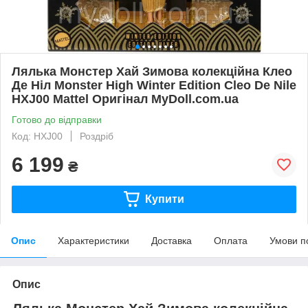
Лялька Монстер Хай Зимова колекційна Клео
Де Ніл Monster High Winter Edition Cleo De Nile
HXJ00 Mattel Оригінал MyDoll.com.ua
Готово до відправки
Код: HXJ00
Роздріб
6 199
₴
Купити
Опис
Характеристики
Доставка
Оплата
Умови п
Опис