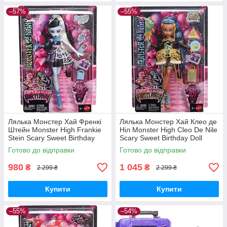
–57%
–55%
Лялька Монстер Хай Френкі
Лялька Монстер Хай Клео де
Штейн Monster High Frankie
Ніл Monster High Cleo De Nile
Stein Scary Sweet Birthday
Scary Sweet Birthday Doll
Doll JBG75 Mattel Оригінал
JBG76 Mattel Оригінал
Готово до відправки
Готово до відправки
980
1 045
₴
₴
2 299 ₴
2 299 ₴
Купити
Купити
–55%
–54%