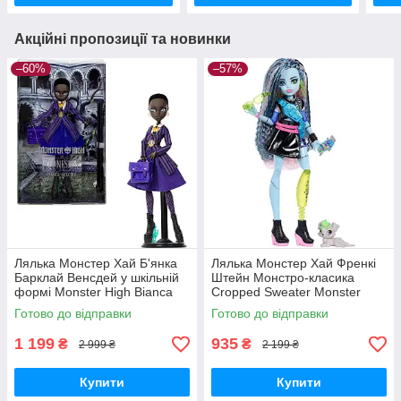
Акційні пропозиції та новинки
–60%
–57%
Лялька Монстер Хай Б'янка
Лялька Монстер Хай Френкі
Барклай Венсдей у шкільній
Штейн Монстро-класика
формі Monster High Bianca
Cropped Sweater Monster
Barclay Doll JDR71 Mattel
High Frankie Stein Doll JHK31
Готово до відправки
Готово до відправки
Оригінал
Mattel Оригінал
1 199
935
₴
₴
2 999 ₴
2 199 ₴
Купити
Купити