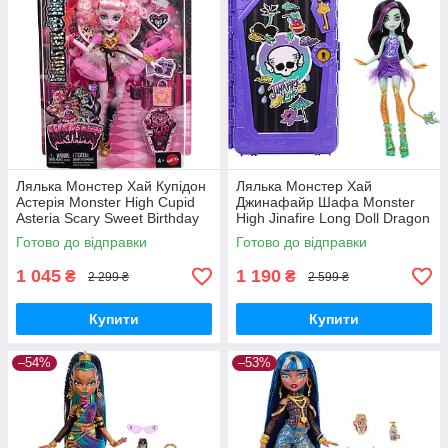
Лялька Монстер Хай Купідон
Лялька Монстер Хай
Астерія Monster High Cupid
Джинафайр Шафа Monster
Asteria Scary Sweet Birthday
High Jinafire Long Doll Dragon
Doll JBG77 Mattel Оригінал
G3 JDR52 Gore-geous Oasis
Готово до відправки
Готово до відправки
Mattel Оригінал
1 045
1 190
₴
₴
2 299 ₴
2 599 ₴
Купити
Купити
–54%
–53%