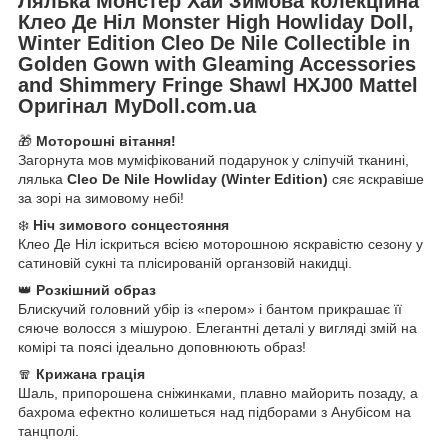
Лялька Монстер Хай Зимова колекційна
Клео Де Ніл Monster High Howliday Doll,
Winter Edition Cleo De Nile Collectible in
Golden Gown with Gleaming Accessories
and Shimmery Fringe Shawl HXJ00 Mattel
Оригінал MyDoll.com.ua
🎁
Моторошні вітання!
Загорнута мов муміфікований подарунок у сліпучій тканині,
лялька
Cleo De Nile Howliday (Winter Edition)
сяє яскравіше
за зорі на зимовому небі!
❄️
Ніч зимового сонцестояння
Клео Де Ніл іскриться всією моторошною яскравістю сезону у
сатиновій сукні та плісированій органзовій накидці.
👑
Розкішний образ
Блискучий головний убір із «пером» і бантом прикрашає її
сяюче волосся з мішурою. Елегантні деталі у вигляді змій на
комірі та поясі ідеально доповнюють образ!
🧣
Крижана грація
Шаль, припорошена сніжинками, плавно майорить позаду, а
бахрома ефектно колишеться над підборами з Анубісом на
танцполі.