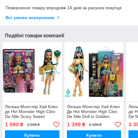
Повернення товару впродовж 14 днів за рахунок покупця
Всі умови повернення
Подібні товари компанії
Лялька Монстер Хай Клео
Лялька Монстер Хай Клео
Ляль
де Ніл Monster High Cleo
Де Ніл Monster High Cleo
де Н
De Nile Scary Sweet
De Nile Doll in Golden
De N
Birthday Doll JBG76 Mattel
Blouse G3 Refresh HXH74
Reel
1 090
1 399
3 3
₴
₴
2 299 ₴
2 199 ₴
Оригінал MyDoll.com.ua
Mattel Оригінал
Matt
MyDoll.com.ua
Купити
Купити