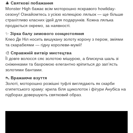
🎄
Святкові побажання
Monster High бажає всім моторошно яскравого howliday-
сезону! Ознайомтесь з усією колекцією ляльок — ще більше
страхітливо класних ідей для подарунків. Кожна лялька
продається окремо, за наявності.
✨
Зірка балу зимового сонцестояння
Клео Де Ніл носить вишукану золоту корону з пером, зміями
та скарабеями — гідну королеви-мумії!
🎨
Справжній витвір мистецтва
Її довге волосся сяє золотою мішурою, а блискуча шаль зі
сніжинками та бахромою елегантно кріпиться до зап’ясть
золотими бантами.
👠
Вражаюче взуття
Золоті, моторошно розкішні туфлі виглядають як скарби
єгипетського храму: крила біля щиколоток і фігури Анубіса на
підборах довершують святковий образ.