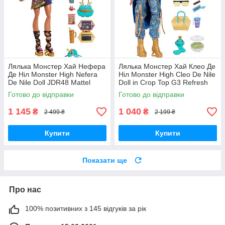
Лялька Монстер Хай Нефера
Лялька Монстер Хай Клео Де
Де Ніл Monster High Nefera
Ніл Monster High Cleo De Nile
De Nile Doll JDR48 Mattel
Doll in Crop Top G3 Refresh
Оригінал
JHK32 Mattel Оригінал
Готово до відправки
Готово до відправки
1 145
1 040
₴
₴
2 499 ₴
2 199 ₴
Купити
Купити
Показати ще
Про нас
100% позитивних з 145 відгуків за рік