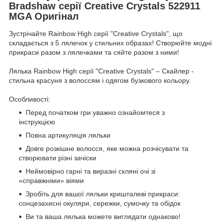
Bradshaw серії Creative Crystals 522911
MGA Оригінал
Зустрічайте Rainbow High серії "Creative Crystals", що
складається з 5 лялечок у стильних образах! Створюйте модні
прикраси разом з лялечками та сяйте разом з ними!
Лялька Rainbow High серії "Creative Crystals" – Скайлер -
стильна красуня з волоссям і одягом бузкового кольору.
Особливості:
Перед початком гри уважно ознайомтеся з
інструкцією
Повна артикуляція ляльки
Довге розкішне волосся, яке можна розчісувати та
створювати різні зачіски
Неймовірно гарні та виразні скляні очі зі
«справжніми» віями
Зробіть для вашої ляльки кришталеві прикраси:
сонцезахисні окуляри, сережки, сумочку та обідок
Ви та ваша лялька можете виглядати однаково!