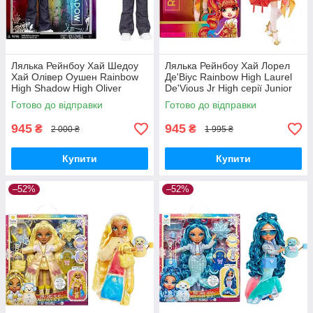
Лялька Рейнбоу Хай Шедоу
Лялька Рейнбоу Хай Лорел
Хай Олівер Оушен Rainbow
Де'Віус Rainbow High Laurel
High Shadow High Oliver
De'Vious Jr High серії Junior
Ocean Doll S3 592822 MGA
High 590446 MGA Оригінал
Готово до відправки
Готово до відправки
Оригінал MyDoll.com.ua
MyDoll.com.ua
945
945
₴
₴
2 000 ₴
1 995 ₴
Купити
Купити
–52%
–52%