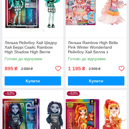
Лялька Рейнбоу Хай Шедоу
Лялька Rainbow High Bella
Хай Беррі Скайс Rainbow
Pink Winter Wonderland
High Shadow High Berrie
Рейнбоу Хай Белла з
Skies Doll S3 592808 MGA
аксесуарами Зима 120827
Готово до відправки
Готово до відправки
Оригінал MyDoll.com.ua
MGA Оригінал
895
1 195
₴
₴
2 000 ₴
2 595 ₴
Купити
Купити
–53%
–53%