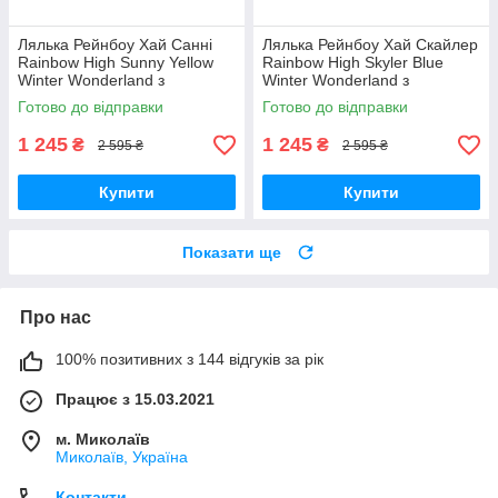
Лялька Рейнбоу Хай Санні
Лялька Рейнбоу Хай Скайлер
Rainbow High Sunny Yellow
Rainbow High Skyler Blue
Winter Wonderland з
Winter Wonderland з
аксесуарами Зима 120858
аксесуарами Зима 120834
Готово до відправки
Готово до відправки
MGA Оригінал MyDoll.com.ua
Оригінал
1 245
1 245
₴
₴
2 595 ₴
2 595 ₴
Купити
Купити
Показати ще
Про нас
100% позитивних з 144 відгуків за рік
Працює з 15.03.2021
м. Миколаїв
Миколаїв, Україна
Контакти