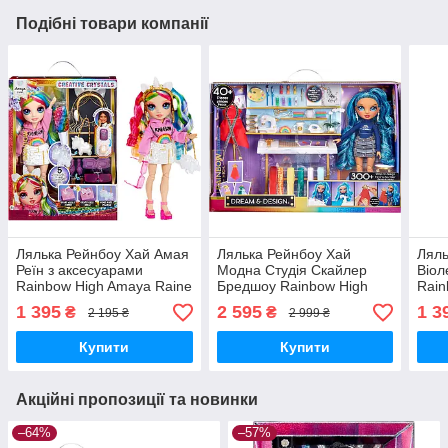
Подібні товари компанії
Лялька Рейнбоу Хай Амая
Лялька Рейнбоу Хай
Ляль
Реїн з аксесуарами
Модна Студія Скайлер
Віол
Rainbow High Amaya Raine
Бредшоу Rainbow High
Rain
серії Creative Crystals
Dream & Design Fashion
сері
1 395
2 595
1 3
₴
₴
2 195 ₴
2 999 ₴
121411 Оригінал
Studio 587514 MGA
1214
MyDoll.com.ua
Оригінал MyDoll.com.ua
MyDo
Купити
Купити
Акційні пропозиції та новинки
–64%
–57%