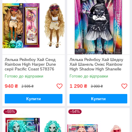
Лялька Рейнбоу Хай Сенд
Лялька Рейнбоу Хай Шедоу
Rainbow High Harper Dune
Хай Шанель Онікс Rainbow
серії Pacific Coast 578376
High Shadow High Shanelle
MGA Оригінал MyDoll.com.ua
Onyx 549970 MGA Оригінал
Готово до відправки
Готово до відправки
MyDoll.com.ua
940
1 290
₴
₴
2 595 ₴
3 000 ₴
Купити
Купити
–55%
–54%