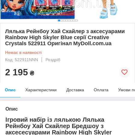
Лялька Рейнбоу Хай Скайлер з аксесуарами
Rainbow High Skyler Blue серії Creative
Crystals 522911 Оригінал MyDoll.com.ua
Немає в наявності
Код: 522911NNN
Роздріб
2 195
₴
Опис
Характеристики
Доставка
Оплата
Умови п
Опис
Ігровий набір із лялькою Лялька
Рейнбоу Хай Скайлер Бредшоу з
аксесесуарами Rainbow High Skyler