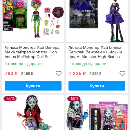
Лялька Монстер Хай Венера
Лялька Монстер Хай Б'янка
МакФлайтрап Monster High
Барклай Венсдей у шкільній
Venus McFlytrap Doll Self-
формі Monster High Bianca
Scare Secrets JHK45 Mattel
Barclay Doll JDR71 Mattel
Готово до відправки
Готово до відправки
Оригінал MyDoll.com.ua
Оригінал
790
1 235
₴
₴
2 199 ₴
2 999 ₴
Купити
Купити
–56%
–55%