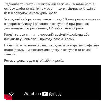
З’єднайте три жетони у містичний талісман, вставте його в
основу шафи та підніміть угору — так ви відкриєте Клодін у
всій її вовкулачно-гламурній красі!
Усередині набору на вас чекає понад 19 моторошно стильних
сюрпризів: блискучі вбрання, аксесуари й прикраси, які
допоможуть створити понад 125 унікальних образів.
Клодін готова сяяти на червоній доріжці Жахлівуда або
вирушати у неймовірні пригоди разом із вами!
Після гри всі елементи легко складаються у зручну шафу, що
стане ідеальним сховком для одягу, аксесуарів та самої
ляльки.
Рекомендовано для дітей
від 4-х років.