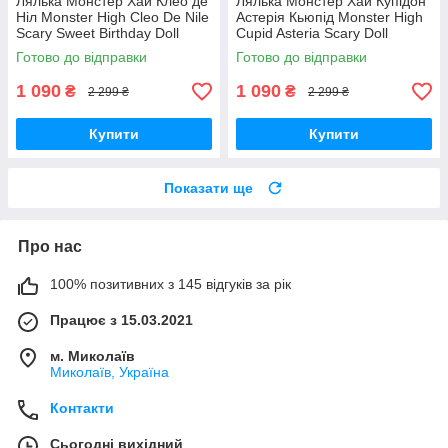
Лялька Монстер Хай Клео де
Лялька Монстер Хай Купідон
Ніл Monster High Cleo De Nile
Астерія Кьюпід Monster High
Scary Sweet Birthday Doll
Cupid Asteria Scary Doll
JBG76 Mattel Оригінал
JBG76 Mattel Оригінал
Готово до відправки
Готово до відправки
MyDoll.com.ua
MyDoll.com.ua
1 090
1 090
₴
₴
2 299 ₴
2 299 ₴
Купити
Купити
Показати ще
Про нас
100% позитивних з 145 відгуків за рік
Працює з 15.03.2021
м. Миколаїв
Миколаїв, Україна
Контакти
Сьогодні вихідний