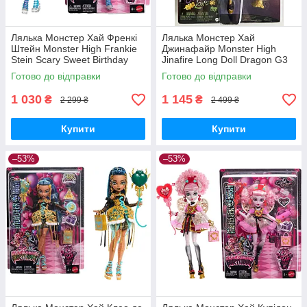
Лялька Монстер Хай Френкі
Лялька Монстер Хай
Штейн Monster High Frankie
Джинафайр Monster High
Stein Scary Sweet Birthday
Jinafire Long Doll Dragon G3
Doll JBG75 Mattel Оригінал
HYV58 Монстро-класика
Готово до відправки
Готово до відправки
MyDoll.com.ua
Mattel Оригінал
MyDoll.com.ua
1 030
1 145
₴
₴
2 299 ₴
2 499 ₴
Купити
Купити
–53%
–53%