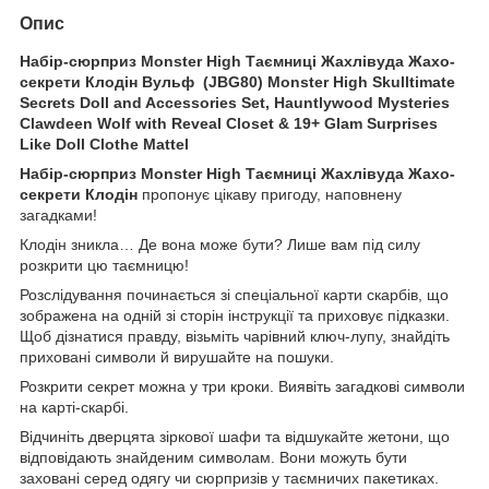
Опис
Набір-сюрприз Monster High Таємниці Жахлівуда Жахо-
секрети Клодін Вульф (JBG80) Monster High Skulltimate
Secrets Doll and Accessories Set, Hauntlywood Mysteries
Clawdeen Wolf with Reveal Closet & 19+ Glam Surprises
Like Doll Clothe Mattel
Набір-сюрприз Monster High Таємниці Жахлівуда Жахо-
секрети Клодін
пропонує цікаву пригоду, наповнену
загадками!
Клодін зникла… Де вона може бути? Лише вам під силу
розкрити цю таємницю!
Розслідування починається зі спеціальної карти скарбів, що
зображена на одній зі сторін інструкції та приховує підказки.
Щоб дізнатися правду, візьміть чарівний ключ-лупу, знайдіть
приховані символи й вирушайте на пошуки.
Розкрити секрет можна у три кроки. Виявіть загадкові символи
на карті-скарбі.
Відчиніть дверцята зіркової шафи та відшукайте жетони, що
відповідають знайденим символам. Вони можуть бути
заховані серед одягу чи сюрпризів у таємничих пакетиках.