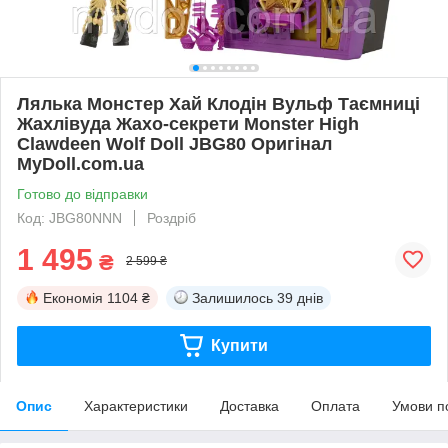
Лялька Монстер Хай Клодін Вульф Таємниці
Жахлівуда Жахо-секрети Monster High
Clawdeen Wolf Doll JBG80 Оригінал
MyDoll.com.ua
Готово до відправки
Код: JBG80NNN
Роздріб
1 495
₴
2 599 ₴
Економія
1104 ₴
Залишилось
39 днів
Купити
Опис
Характеристики
Доставка
Оплата
Умови п