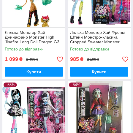
Лялька Монстер Хай
Лялька Монстер Хай Френкі
Джинафайр Monster High
Штейн Монстро-класика
Jinafire Long Doll Dragon G3
Cropped Sweater Monster
HYV58 Монстро-класика
High Frankie Stein Doll JHK31
Готово до відправки
Готово до відправки
Mattel Оригінал
Matel Оригінал MyDoll.com.ua
1 099
985
₴
₴
2 499 ₴
2 199 ₴
Купити
Купити
–55%
–54%