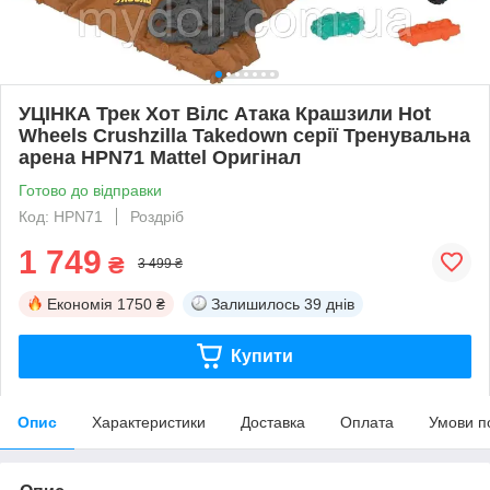
УЦІНКА Трек Хот Вілс Атака Крашзили Hot
Wheels Crushzilla Takedown серії Тренувальна
арена HPN71 Mattel Оригінал
Готово до відправки
Код: HPN71
Роздріб
1 749
₴
3 499 ₴
Економія
1750 ₴
Залишилось
39 днів
Купити
Опис
Характеристики
Доставка
Оплата
Умови п