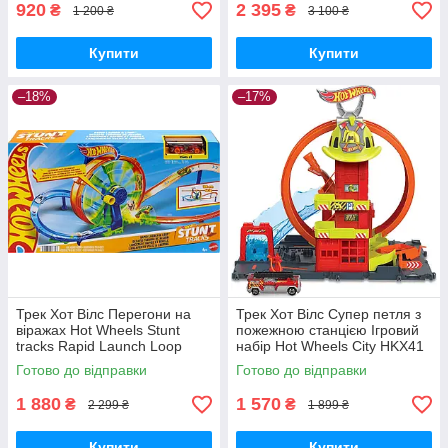
920
2 395
₴
₴
1 200 ₴
3 100 ₴
Купити
Купити
–18%
–17%
Трек Хот Вілс Перегони на
Трек Хот Вілс Супер петля з
віражах Hot Wheels Stunt
пожежною станцією Ігровий
tracks Rapid Launch Loop
набір Hot Wheels City HKX41
Playset JBX65 Mattel
Super Loop Fire Station
Готово до відправки
Готово до відправки
Оригінал
1 880
1 570
₴
₴
2 299 ₴
1 899 ₴
Купити
Купити