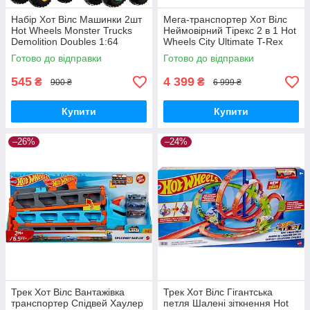
Набір Хот Вілс Машинки 2шт
Мега-транспортер Хот Вілс
Hot Wheels Monster Trucks
Неймовірний Тірекс 2 в 1 Hot
Demolition Doubles 1:64
Wheels City Ultimate T-Rex
FYJ64 Mattel Оригінал
Transporter HNG50 Оригінал
Готово до відправки
Готово до відправки
545
4 399
₴
₴
900 ₴
6 999 ₴
Купити
Купити
–26%
–24%
Трек Хот Вілс Вантажівка
Трек Хот Вілс Гігантська
транспортер Спідвей Хаулер
петля Шалені зіткнення Hot