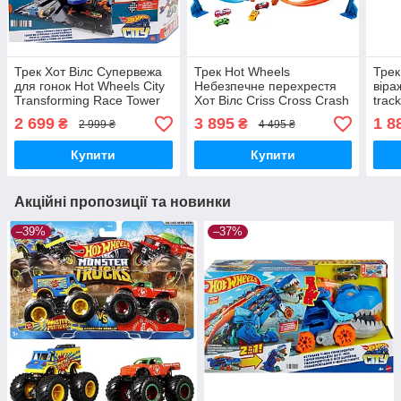
Трек Хот Вілс Супервежа
Трек Hot Wheels
Трек
для гонок Hot Wheels City
Небезпечне перехрестя
віра
Transforming Race Tower
Хот Вілс Criss Cross Crash
trac
HKX43 Mattel Оригінал
Track Set! DTN42 Ігровий
Play
2 699
3 895
1 8
₴
₴
2 999 ₴
4 495 ₴
набір Mattel Оригінал
Ориг
Купити
Купити
Акційні пропозиції та новинки
–39%
–37%