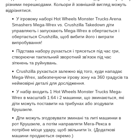
різними перешкодами. Кольори й зовнішній вигляд можуть
відрізнятися.
У ігровому наборі Hot Wheels Monster Trucks Arena
Smashers Mega-Wrex vs. Crushzilla Takedown діти
управляють і запускають Mega-Wrex в обертається і
обертається Crushzilla, щоб вибити його і виграти
випробування!
Підстава набору рухається і трясеться під час гри,
створюючи тактильний зворотний зв'язок під час
зіткнень та руйнувань.
Crushzilla рухається залежно від того, куди нападає
Mega-Wrex, забезпечуючи ігрову зону на 360 градусів та
неймовірні деталі для дослідження.
У набір входить 1 Hot Wheels Monster Trucks Mega-
Wrex в масштабі 1:64 і 2 машинки, що зминаються, які
діти можуть поставити на трибунах або згодувати
Крушзиле.
Діти можуть згодовувати зминані та литі машинки в
рот Крушзиле, а потім направляти Мега-Рекса в
потрібне місце удару, щоб звільнити їх. (Додаткові
машини продаються окремо.)