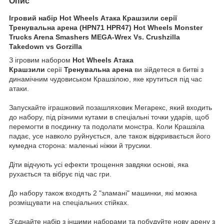
Опис
Ігровий набір Hot Wheels Атака Крашзили серії
Тренувальна арена (HPN71 HPR47) Hot Wheels Monster
Trucks Arena Smashers MEGA-Wrex Vs. Crushzilla
Takedown vs Gorzilla
З ігровим набором
Hot Wheels Атака
Крашзили
серії
Тренувальна арена
ви зійдетеся в битві з
динамічним чудовиськом Крашзілою, яке крутиться під час
атаки.
Запускайте іграшковий позашляховик Мегарекс, який входить
до набору, під різними кутами в спеціальні точки ударів, щоб
перемогти в поєдинку та подолати монстра. Коли Крашзіла
падає, усе навколо руйнується, але також відкривається його
кумедна сторона: маленькі ніжки й трусики.
Діти відчують усі ефекти трощення завдяки основі, яка
рухається та вібрує під час гри.
До набору також входять 2 "зламані" машинки, які можна
розміщувати на спеціальних стійках.
З'єднайте набір з іншими наборами та побудуйте нову арену з