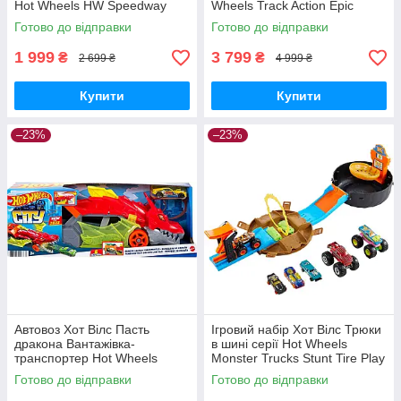
Hot Wheels HW Speedway
Wheels Track Action Epic
Hauler GVG37 Mattel
Crash Dash Mattel Оригінал
Готово до відправки
Готово до відправки
Оригінал
1 999
3 799
₴
₴
2 699 ₴
4 999 ₴
Купити
Купити
–23%
–23%
Автовоз Хот Вілс Пасть
Ігровий набір Хот Вілс Трюки
дракона Вантажівка-
в шині серії Hot Wheels
транспортер Hot Wheels
Monster Trucks Stunt Tire Play
Dragon Launch Transporter
Set HHY74 Оригінал
Готово до відправки
Готово до відправки
GTK42 Mattel Оригінал