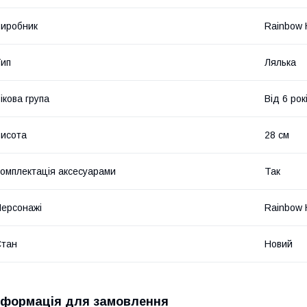
иробник
Rainbow 
ип
Лялька
ікова група
Від 6 рок
исота
28 см
омплектація аксесуарами
Так
ерсонажі
Rainbow 
Стан
Новий
нформація для замовлення