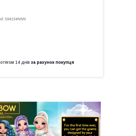
од:
594154NNN
ротягом 14 днів
за рахунок покупця