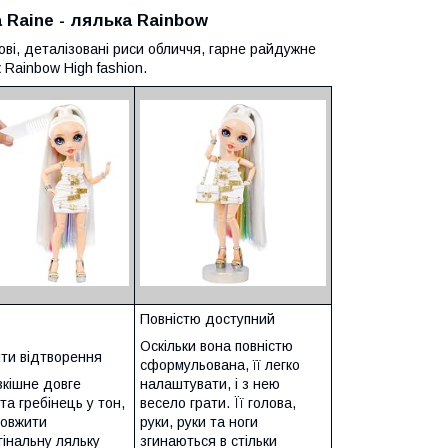
a Raine - лялька Rainbow
ові, деталізовані риси обличчя, гарне райдужне
к Rainbow High fashion.
Повністю доступний
Оскільки вона повністю
ти відтворення
сформульована, її легко
зкішне довге
налаштувати, і з нею
та гребінець у тон,
весело грати. Її голова,
овжити
руки, руки та ноги
гінальну ляльку
згинаються в стільки