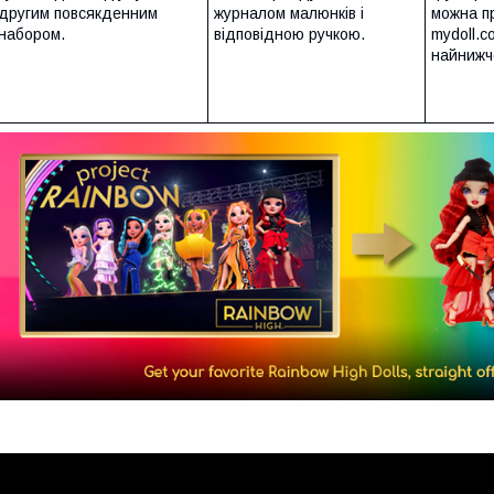
другим повсякденним
журналом малюнків і
можна п
набором.
відповідною ручкою.
mydoll.c
найнижч