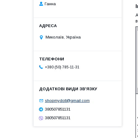
Ганна
А
в
Миколаїв, Україна
+380 (50) 785-11-31
shopmydoll@gmail.com
380507851131
380507851131