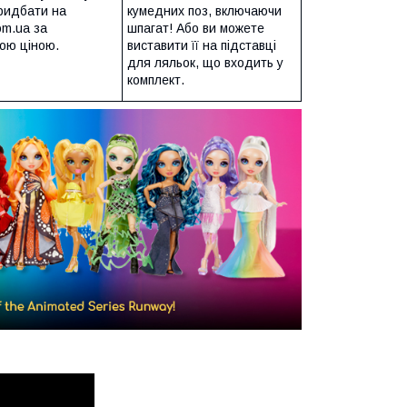
ридбати на
кумедних поз, включаючи
om.ua за
шпагат! Або ви можете
ою ціною.
виставити її на підставці
для ляльок, що входить у
комплект.