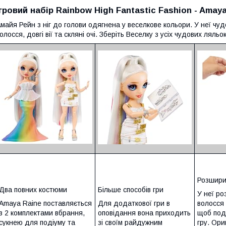
Ігровий набір Rainbow High Fantastic Fashion - Amay
майя Рейн з ніг до голови одягнена у веселкове кольори. У неї чуд
олосся, довгі вії та скляні очі. Зберіть Веселку з усіх чудових ляльо
Розшири
Два повних костюми
Більше способів гри
У неї ро
Amaya Raine поставляється
Для додаткової гри в
волосся 
з 2 комплектами вбрання,
оповідання вона приходить
щоб под
сукнею для подіуму та
зі своїм райдужним
гру. Ори