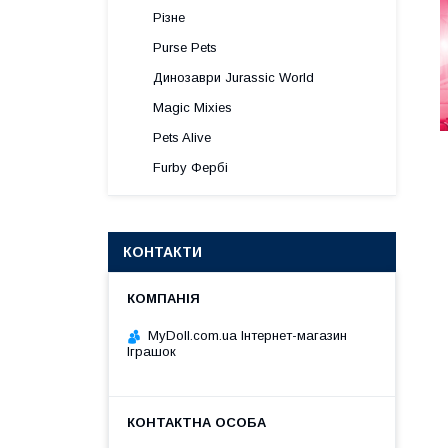
Різне
Purse Pets
Динозаври Jurassic World
Magic Mixies
Pets Alive
Furby Фербі
КОНТАКТИ
MyDoll.com.ua Інтернет-магазин
Іграшок