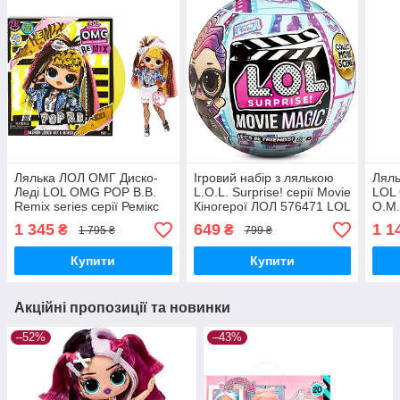
Лялька ЛОЛ ОМГ Диско-
Ігровий набір з лялькою
Лял
Леді LOL OMG POP B.B.
L.O.L. Surprise! серії Movie
LOL 
Remix series серії Ремікс
Кіногерої ЛОЛ 576471 LOL
O.M.
L.O.L. Surprise! 567257
Surprise Magic Dolls MGA
набі
1 345
649
1 1
₴
₴
1 795 ₴
799 ₴
MGA Оригінал
Оригінал MyDoll.com.ua
Surp
MyDoll.com.ua
MyDo
Купити
Купити
Акційні пропозиції та новинки
–52%
–43%