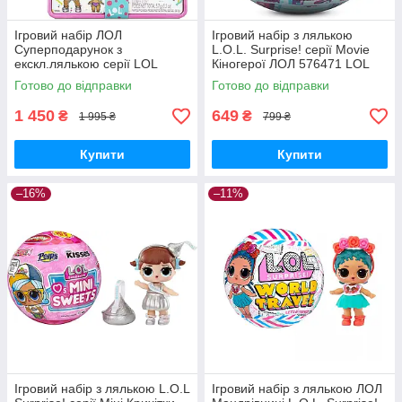
Ігровий набір ЛОЛ
Ігровий набір з лялькою
Суперподарунок з
L.O.L. Surprise! серії Movie
екскл.лялькою серії LOL
Кіногерої ЛОЛ 576471 LOL
Surprise Deluxe Present
Surprise Magic Dolls MGA
Готово до відправки
Готово до відправки
576419 Оригінал
Оригінал MyDoll.com.ua
1 450
649
₴
₴
1 995 ₴
799 ₴
Купити
Купити
–16%
–11%
Ігровий набір з лялькою L.O.L
Ігровий набір з лялькою ЛОЛ