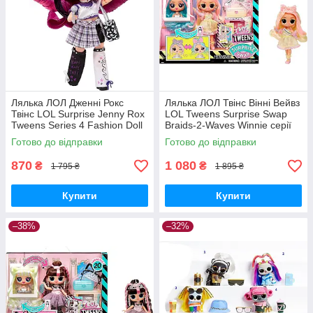
Лялька ЛОЛ Дженні Рокс
Лялька ЛОЛ Твінс Вінні Вейвз
Твінс LOL Surprise Jenny Rox
LOL Tweens Surprise Swap
Tweens Series 4 Fashion Doll
Braids-2-Waves Winnie серії
588719 MGA Оригінал
Підлітки 591733 MGA
Готово до відправки
Готово до відправки
Оригінал
870
1 080
₴
₴
1 795 ₴
1 895 ₴
Купити
Купити
–38%
–32%