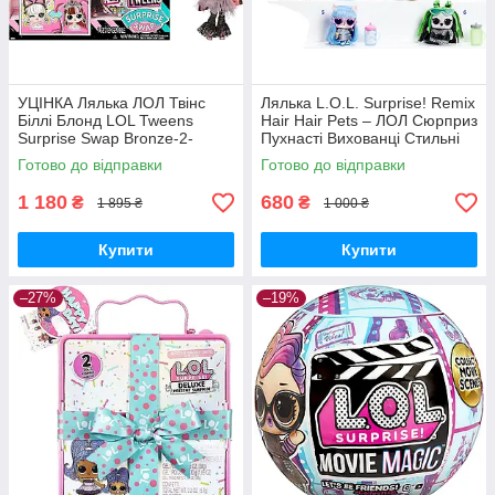
УЦІНКА Лялька ЛОЛ Твінс
Лялька L.O.L. Surprise! Remix
Біллі Блонд LOL Tweens
Hair Hair Pets – ЛОЛ Сюрприз
Surprise Swap Bronze-2-
Пухнасті Вихованці Стильні
Blonde Billie серії Підлітки
Зачіски (в асс.) 584469 MGA
Готово до відправки
Готово до відправки
591740 MGA Оригінал
Оригінал
1 180
680
₴
₴
1 895 ₴
1 000 ₴
Купити
Купити
–27%
–19%