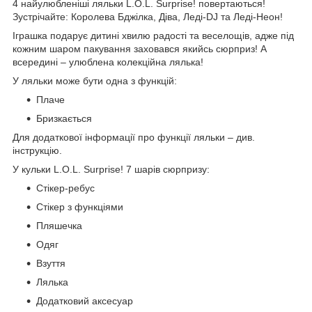
4 найулюбленіші ляльки L.O.L. Surprise! повертаються!
Зустрічайте: Королева Бджілка, Діва, Леді-DJ та Леді-Неон!
Іграшка подарує дитині хвилю радості та веселощів, адже під
кожним шаром пакування заховався якийсь сюрприз! А
всередині – улюблена колекційна лялька!
У ляльки може бути одна з функцій:
Плаче
Бризкається
Для додаткової інформації про функції ляльки – див.
інструкцію.
У кульки L.O.L. Surprise! 7 шарів сюрпризу:
Стікер-ребус
Стікер з функціями
Пляшечка
Одяг
Взуття
Лялька
Додатковий аксесуар