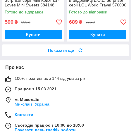
Surprise! серії Міні Крихітки -
Мандрівниці L.O.L. Surprise!
Loves Mini Sweets 584148
серії LOL World Travel 576006
Оригінал MyDoll.com.ua
Оригінал MyDoll.com.ua
Готово до відправки
Готово до відправки
590
689
₴
₴
699 ₴
775 ₴
Купити
Купити
Показати ще
Про нас
100% позитивних з 144 відгуків за рік
Працює з 15.03.2021
м. Миколаїв
Миколаїв, Україна
Контакти
Сьогодні працює з 10:00 до 18:00
Показати весь графік роботи