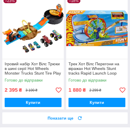
–23%
–18%
Ігровий набір Хот Вілс Трюки
Трек Хот Вілс Перегони на
в шині серії Hot Wheels
віражах Hot Wheels Stunt
Monster Trucks Stunt Tire Play
tracks Rapid Launch Loop
Set HHY74 Оригінал
Playset JBX65 Mattel
Готово до відправки
Готово до відправки
Оригінал
2 395
1 880
₴
₴
3 100 ₴
2 299 ₴
Купити
Купити
Показати ще