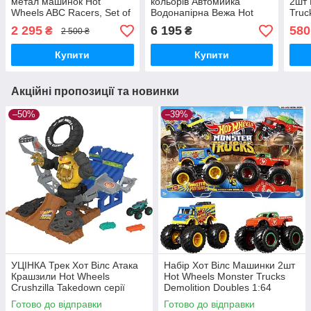
метал машинок Hot
кольорів Автомийка
2шт 
Wheels ABC Racers, Set of
Водонапірна Вежа Hot
Truc
26 HKL76 Mattel Оригінал
Wheels Ultimate Gator Car
1:64
2 295
6 195
580
₴
₴
2 500 ₴
Wash FTB67 Mattel
Ориг
Оригінал MyDoll.com.ua
Купити
Купити
Акційні пропозиції та новинки
–50%
–39%
УЦІНКА Трек Хот Вілс Атака
Набір Хот Вілс Машинки 2шт
Крашзили Hot Wheels
Hot Wheels Monster Trucks
Crushzilla Takedown серії
Demolition Doubles 1:64
Тренувальна арена HPN71
FYJ64 Mattel Оригінал
Готово до відправки
Готово до відправки
Mattel Оригінал