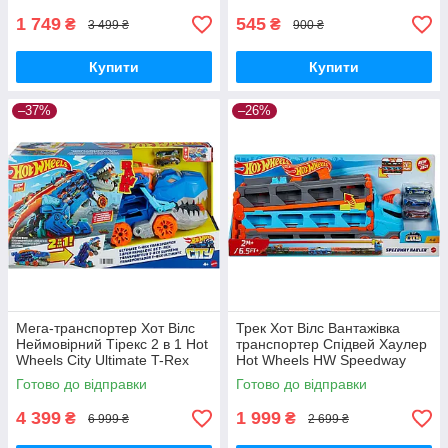
1 749
545
₴
₴
3 499 ₴
900 ₴
Купити
Купити
–37%
–26%
Мега-транспортер Хот Вілс
Трек Хот Вілс Вантажівка
Неймовірний Тірекс 2 в 1 Hot
транспортер Спідвей Хаулер
Wheels City Ultimate T-Rex
Hot Wheels HW Speedway
Transporter HNG50 Оригінал
Hauler GVG37 Mattel
Готово до відправки
Готово до відправки
Оригінал
4 399
1 999
₴
₴
6 999 ₴
2 699 ₴