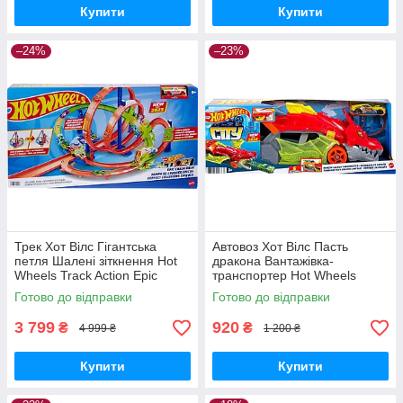
Купити
Купити
–24%
–23%
Трек Хот Вілс Гігантська
Автовоз Хот Вілс Пасть
петля Шалені зіткнення Hot
дракона Вантажівка-
Wheels Track Action Epic
транспортер Hot Wheels
Crash Dash Mattel Оригінал
Dragon Launch Transporter
Готово до відправки
Готово до відправки
GTK42 Mattel Оригінал
3 799
920
₴
₴
4 999 ₴
1 200 ₴
Купити
Купити