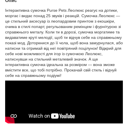
Опис
Інтерактивна сумочка Purse Pets Леолюкс реагує на дотики,
моргає і видає понад 25 звуків і реакцій. Сумочка Леолюкс —
це стильний аксесуар із леопардовим принтом з екошкіри,
очима в стилі попарт, регульованим ремінцем і фурнітурою зі
справжнього металу. Коли ти в дорозі, сумочка моргатиме та
видаватиме круті мелодії, щоб ти відчув себе на справжньому
показі мод. Доторкнися до її чола, щоб вона замурнулася, або
натисни та отримай від неї повітряний поцілунок! Відкрий для
себе нові можливості для ігор із сумочкою Леолюкс,
натиснувши на стильний металевий значок. А ще
інтерактивна сумочка ідеальна за розміром — вона зможе
вмістити все, що тобі потрібно. Прокачай свій стиль і відчуй
себе на справжньому подіумі!