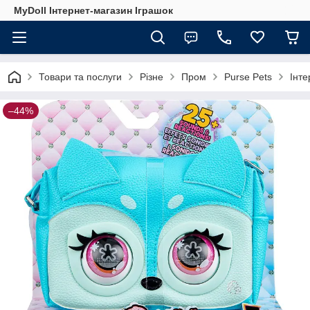
MyDoll Інтернет-магазин Іграшок
Товари та послуги
Різне
Пром
Purse Pets
Інте
–44%