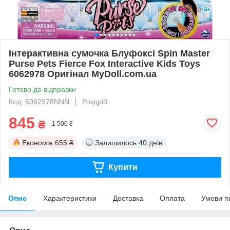
Інтерактивна сумочка Блуфоксі Spin Master
Purse Pets Fierce Fox Interactive Kids Toys
6062978 Оригінал MyDoll.com.ua
Готово до відправки
Код: 6062978NNN
Роздріб
845
₴
1 500 ₴
Економія
655 ₴
Залишилось
40 днів
Купити
Опис
Характеристики
Доставка
Оплата
Умови п