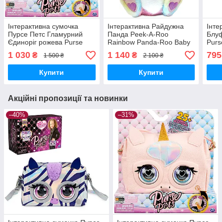
Інтерактивна сумочка
Інтерактивна Райдужна
Інте
Пурсе Петс Гламурний
Панда Peek-A-Roo
Блуф
Єдиноріг рожева Purse
Rainbow Panda-Roo Baby
Purs
Pets Glamicorn Unicorn
Interactive Plush Toy Spin
Inte
1 030
1 140
795
₴
₴
1 500 ₴
2 100 ₴
Spin Master Оригінал
Master Оригінал
6062
MyDoll.com.ua
MyDoll.com.ua
Купити
Купити
Акційні пропозиції та новинки
–40%
–31%