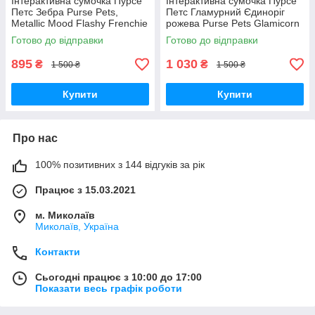
Інтерактивна сумочка Пурсе
Інтерактивна сумочка Пурсе
Петс Зебра Purse Pets,
Петс Гламурний Єдиноріг
Metallic Mood Flashy Frenchie
рожева Purse Pets Glamicorn
Rebel Stripez Spin Master
Unicorn Spin Master Оригінал
Готово до відправки
Готово до відправки
Оригінал MyDoll.com.ua
MyDoll.com.ua
895
1 030
₴
₴
1 500 ₴
1 500 ₴
Купити
Купити
Про нас
100% позитивних з 144 відгуків за рік
Працює з 15.03.2021
м. Миколаїв
Миколаїв, Україна
Контакти
Сьогодні працює з 10:00 до 17:00
Показати весь графік роботи