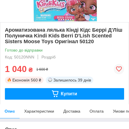
Ароматизована лялька Кінді Кідс Беррі Д'Ліш
Полуничка Kindi Kids Berri D'Lish Scented
Sisters Moose Toys Оригінал 50120
Готово до відправки
Код: 50120NNN
Роздріб
1 040
₴
1 600 ₴
Економія
560 ₴
Залишилось
39 днів
Купити
Опис
Характеристики
Доставка
Оплата
Умови п