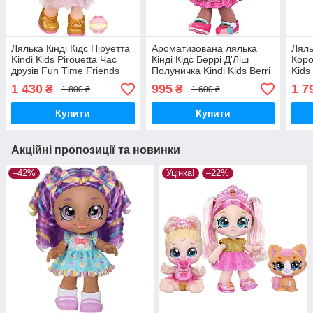
Лялька Кінді Кідс Піруетта
Ароматизована лялька
Ляль
Kindi Kids Pirouetta Час
Кінді Кідс Беррі Д'Ліш
Коро
друзів Fun Time Friends
Полуничка Kindi Kids Berri
Kids
50060 Moose Toys
D'Lish Scented Sisters
Spar
1 430
995
1 7
₴
₴
1 800 ₴
1 600 ₴
Оригінал
50120 Moose Toys
Fami
Оригінал
MyDo
Купити
Купити
Акційні пропозиції та новинки
–42%
Уцінка!
–22%