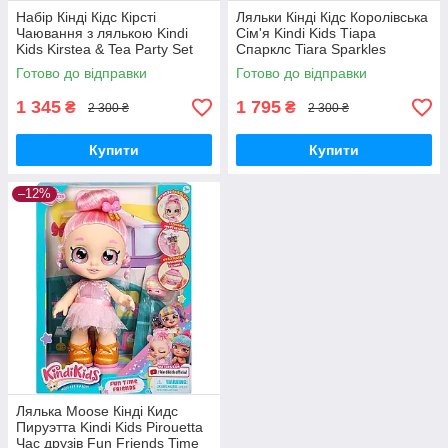
Набір Кінді Кідс Кірсті
Ляльки Кінді Кідс Королівська
Чаювання з лялькою Kindi
Сім'я Kindi Kids Тіара
Kids Kirstea & Tea Party Set
Спарклс Tiara Sparkles
50253 Moose Toys Оригінал
Pawsome Royal Family 50216
Готово до відправки
Готово до відправки
MyDoll.com.ua
Оригінал MyDoll.com.ua
1 345
1 795
₴
₴
2 300 ₴
2 300 ₴
Купити
Купити
–12%
Лялька Moose Кінді Кидс
Пируэтта Kindi Kids Pirouetta
Час друзів Fun Friends Time