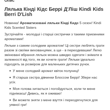
Опис
Лялька Кінді Кідс Беррі Д'Ліш Kindi Kids
Berri D'Lish
Новинка!
Ароматизовані ляльки Кінді Кидс
5 сезон! Kindi
Kids Scented Sisters
Зустрічайте - молодші і старші сестрички з такими приємними
ароматами!
Ляльки з самим солодким ароматом! Ці сестри люблять грати
разом зі своїми вихованцями, а ще - в переодевашки! Легко
змінювані вбрання ляльок можна швидко одягати і знімати в
залежності від того, як ви хочете грати! Ляльки ідеально
підходять за розміром для маленьких дитячих ручок.
У мене солодкий аромат квіток полуниці!
Я старша сестра дівчинки Блоссом Беррі! Збери нас
усіх.
Моя голова хитається і погойдується, коли ти мене
піднімаєш! Дивись, як я оживаю!
Ви можете зняти з мене взуття і переодягнутися для
уявної гри!