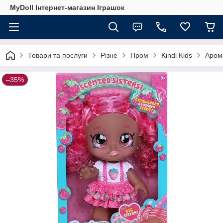
MyDoll Інтернет-магазин Іграшок
Товари та послуги
Різне
Пром
Kindi Kids
Арома
–35%