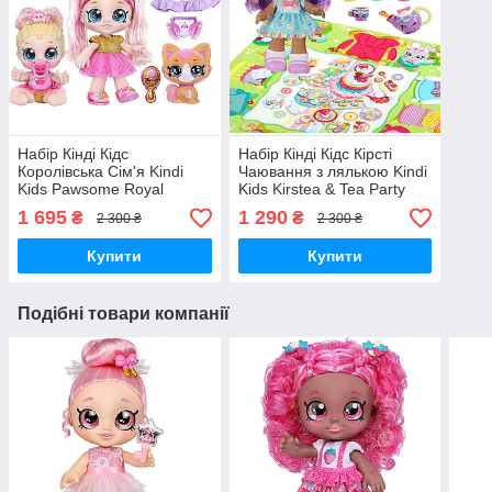
Набір Кінді Кідс
Набір Кінді Кідс Кірсті
Королівська Сім'я Kindi
Чаювання з лялькою Kindi
Kids Pawsome Royal
Kids Kirstea & Tea Party
Family Лялька Тіара
Set 50253 Moose Toys
1 695
1 290
₴
₴
2 300 ₴
2 300 ₴
Спарклс Tiara Sparkles
Оригінал
50216 Оригінал
Купити
Купити
Подібні товари компанії