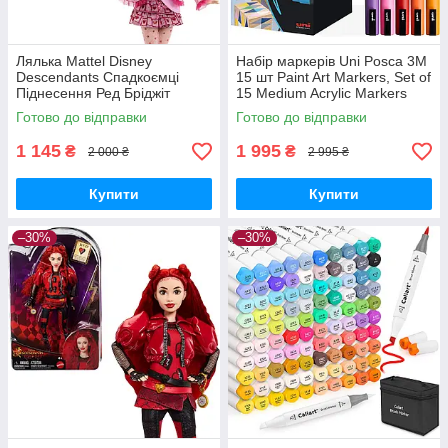
Лялька Mattel Disney
Набір маркерів Uni Posca 3M
Descendants Спадкоємці
15 шт Paint Art Markers, Set of
Піднесення Ред Бріджіт
15 Medium Acrylic Markers
королева The Rise of Red
with Reversible Tips PC-3M
Готово до відправки
Готово до відправки
Bridget Queen HWT91
15C MyDoll.com.ua
MyDoll.com.ua
1 145
1 995
₴
₴
2 000 ₴
2 995 ₴
Купити
Купити
–30%
–30%