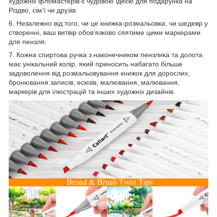
художніх фломастерів є чудовою ідеєю для подарунка на
Різдво, сім’ї чи друзів.
6. Незалежно від того, чи це книжка-розмальовка, чи шедевр у
створенні, ваш витвір обов’язково сяятиме цими маркерами
для пензля.
7. Кожна спиртова ручка з наконечником пензлика та долота
має унікальний колір, який приносить набагато більше
задоволення від розмальовування книжок для дорослих,
бронювання записів, ескізів, малювання, малювання,
маркерів для ілюстрацій та інших художніх дизайнів.