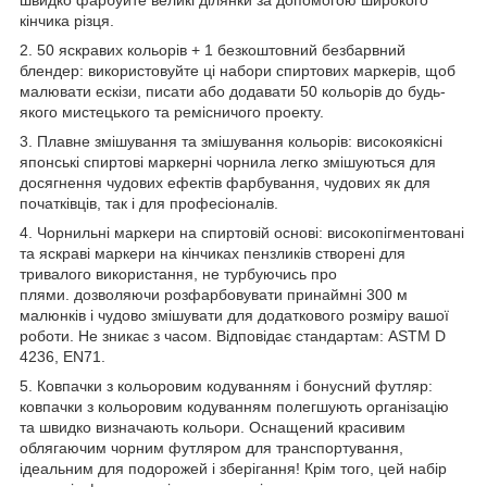
швидко фарбуйте великі ділянки за допомогою широкого
кінчика різця.
2. 50 яскравих кольорів + 1 безкоштовний безбарвний
блендер: використовуйте ці набори спиртових маркерів, щоб
малювати ескізи, писати або додавати 50 кольорів до будь-
якого мистецького та ремісничого проекту.
3. Плавне змішування та змішування кольорів: високоякісні
японські спиртові маркерні чорнила легко змішуються для
досягнення чудових ефектів фарбування, чудових як для
початківців, так і для професіоналів.
4. Чорнильні маркери на спиртовій основі: високопігментовані
та яскраві маркери на кінчиках пензликів створені для
тривалого використання, не турбуючись про
плями. дозволяючи розфарбовувати принаймні 300 м
малюнків і чудово змішувати для додаткового розміру вашої
роботи. Не зникає з часом. Відповідає стандартам: ASTM D
4236, EN71.
5. Ковпачки з кольоровим кодуванням і бонусний футляр:
ковпачки з кольоровим кодуванням полегшують організацію
та швидко визначають кольори. Оснащений красивим
облягаючим чорним футляром для транспортування,
ідеальним для подорожей і зберігання! Крім того, цей набір