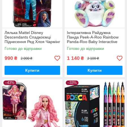
Лялька Mattel Disney
Інтерактивна Райдужна
Descendants Спадкоємці
Панда Peek-A-Roo Rainbow
Піднесення Ред Хлоя Чармінг
Panda-Roo Baby Interactive
The Rise of Red Princess
Plush Toy Spin Master
Готово до відправки
Готово до відправки
Chloe Charming
Оригінал MyDoll.com.ua
MyDoll.com.ua
990
1 140
₴
₴
2 000 ₴
2 100 ₴
Купити
Купити
–43%
–33%