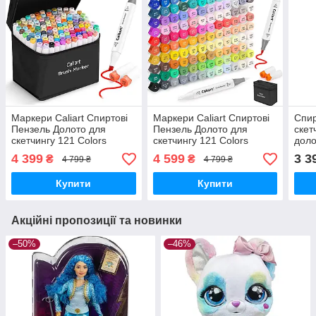
Маркери Caliart Спиртові
Маркери Caliart Спиртові
Спир
Пензель Долото для
Пензель Долото для
скет
скетчингу 121 Colors
скетчингу 121 Colors
доло
Alcohol Brush Markers
Alcohol Brush Markers
Dual 
4 399
4 599
3 3
₴
₴
4 799 ₴
4 799 ₴
Brush Chisel Оригінал
Brush Chisel Оригінал
Mark
MyDo
Купити
Купити
Акційні пропозиції та новинки
–50%
–46%