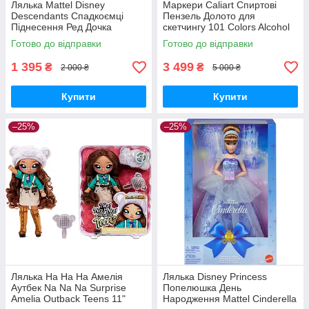
Лялька Mattel Disney
Маркери Caliart Спиртові
Descendants Спадкоємці
Пензель Долото для
Піднесення Ред Дочка
скетчингу 101 Colors Alcohol
королеви The Rise of Red
Brush Markers Brush Chisel
Готово до відправки
Готово до відправки
Daughter of Queen HWT93
Оригінал MyDoll.com.ua
MyDoll.com.ua
1 395
3 499
₴
₴
2 000 ₴
5 000 ₴
Купити
Купити
–25%
–25%
Лялька На На На Амелія
Лялька Disney Princess
Аутбек Na Na Na Surprise
Попелюшка День
Amelia Outback Teens 11"
Народження Mattel Cinderella