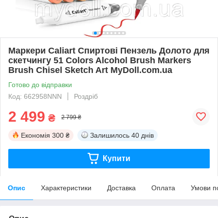
Маркери Caliart Спиртові Пензель Долото для
скетчингу 51 Colors Alcohol Brush Markers
Brush Chisel Sketch Art MyDoll.com.ua
Готово до відправки
Код: 662958NNN
Роздріб
2 499
₴
2 799 ₴
Економія
300 ₴
Залишилось
40 днів
Купити
Опис
Характеристики
Доставка
Оплата
Умови п