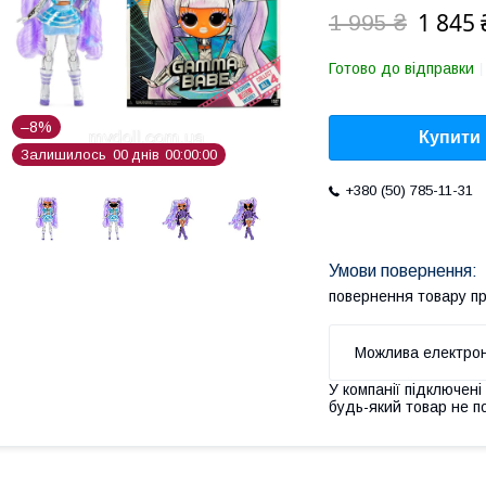
1 845 
1 995 ₴
Готово до відправки
–8%
Купити
Залишилось
0
0
днів
0
0
0
0
0
0
+380 (50) 785-11-31
повернення товару п
У компанії підключені
будь-який товар не п