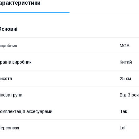
арактеристики
Основні
иробник
MGA
раїна виробник
Китай
исота
25 см
ікова група
Від 3 рок
омплектація аксесуарами
Так
ерсонажі
Lol