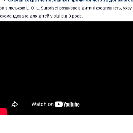
ра з лялькою L. O. L. Surprise! розвиває в дитині креативність, уяву 
екомендовано для дітей у віці від 3 років.