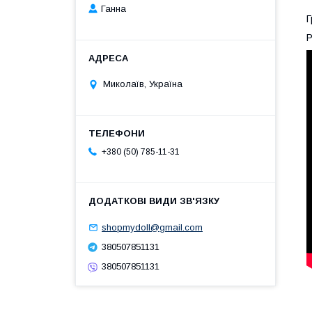
Ганна
Г
Р
Миколаїв, Україна
+380 (50) 785-11-31
shopmydoll@gmail.com
380507851131
380507851131