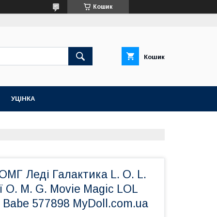
Кошик
Кошик
УЦІНКА
МГ Леді Галактика L. O. L.
ії O. M. G. Movie Magic LOL
abe 577898 MyDoll.com.ua