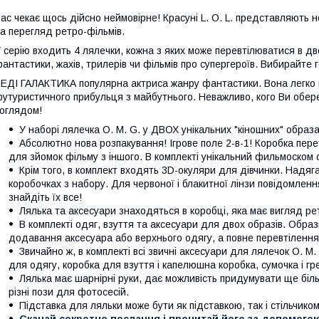
ас чекає щось дійсно неймовірне! Красуні L. O. L. представляють н
а перегляд ретро-фільмів.
 серію входить 4 лялечки, кожна з яких може перевтілюватися в дво
антастики, жахів, трилерів чи фільмів про супергероїв. Вибирайте г
ЕДІ ГАЛАКТИКА популярна актриса жанру фантастики. Вона легко п
утуристичного прибульця з майбутнього. Неважливо, кого Ви обер
оглядом!
У наборі лялечка O. M. G. у ДВОХ унікальних "кіношних" образ
Абсолютно нова розпакування! Ігрове поле 2-в-1! Коробка перет
для зйомок фільму з іншого. В комплекті унікальний фильмоском 
Крім того, в комплект входять 3D-окуляри для дівчинки. Надяга
коробочках з набору. Для червоної і блакитної лінзи повідомлення
знайдіть їх все!
Лялька та аксесуари знаходяться в коробці, яка має вигляд ре
В комплекті одяг, взуття та аксесуари для двох образів. Образ
додавання аксесуара або верхнього одягу, а повне перевтілення
Звичайно ж, в комплекті всі звичні аксесуари для лялечок О. M. 
для одягу, коробка для взуття і капелюшна коробка, сумочка і гр
Лялька має шарнірні руки, дає можливість придумувати ще біль
різні пози для фотосесій.
Підставка для ляльки може бути як підставкою, так і стільчиком
Скачай секретне послання і прочитай його за допомогою 