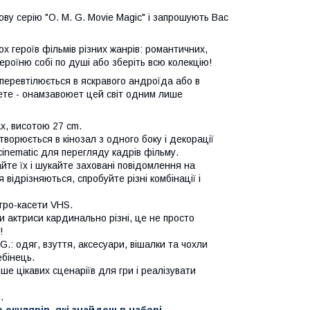
ову серію "O. M. G. Movie Magic" і запрошують Вас
х героїв фільмів різних жанрів: романтичних,
ероїню собі по душі або зберіть всю колекцію!
еревтілюється в яскравого андроїда або в
ете - онамзавоюет цей світ одним лише
ах, висотою 27 cm.
ворюється в кінозал з одного боку і декорації
cinematic для перегляду кадрів фільму.
йте їх і шукайте заховані повідомлення на
 відрізняються, спробуйте різні комбінації і
тро-касети VHS.
и актриси кардинально різні, це не просто
!
G.: одяг, взуття, аксесуари, вішалки та чохли
ебінець.
ше цікавих сценаріїв для гри і реалізувати
.
окулярів, які знайдеш в наборі.