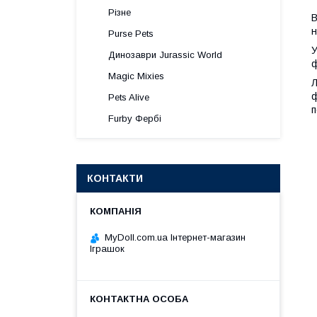
Різне
В
н
Purse Pets
У
Динозаври Jurassic World
ф
Magic Mixies
Л
ф
Pets Alive
п
Furby Фербі
КОНТАКТИ
MyDoll.com.ua Інтернет-магазин
Іграшок