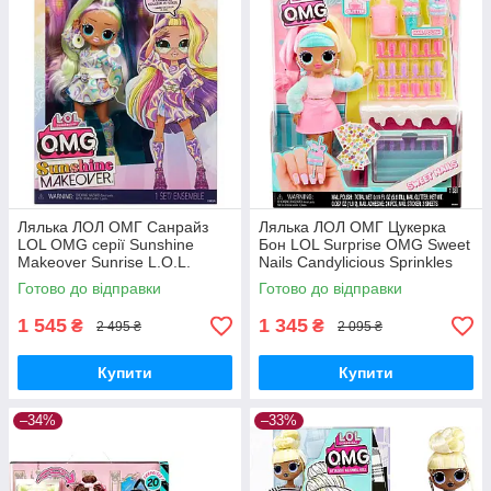
Лялька ЛОЛ ОМГ Санрайз
Лялька ЛОЛ ОМГ Цукерка
LOL OMG серії Sunshine
Бон LOL Surprise OMG Sweet
Makeover Sunrise L.O.L.
Nails Candylicious Sprinkles
Surprise! O.M.G. 589433 MGA
Shop 503781 MGA Оригінал
Готово до відправки
Готово до відправки
Оригінал MyDoll.com.ua
MyDoll.com.ua
1 545
1 345
₴
₴
2 495 ₴
2 095 ₴
Купити
Купити
–34%
–33%