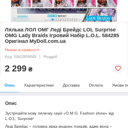
Лялька ЛОЛ ОМГ Леді Брейдс LOL Surprise
OMG Lady Braids Ігровий Набір L.O.L. 584285
Оригінал MyDoll.com.ua
Немає в наявності
Код: 584285NNN
Роздріб
2 299
₴
Опис
Характеристики
Доставка
Оплата
Умови п
Опис
Зустрічайте нову лялечку серії «O.M.G. Fashion show» від
L.O.L. Surprise!
Леді Брейдс – головна зірка модних показів, адже вона –