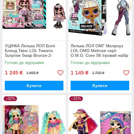
УЦІНКА Лялька ЛОЛ Біллі
Лялька ЛОЛ ОМГ Мелроуз
Блонд Твінс LOL Tweens
LOL OMG Melrose серії
Surprise Swap Bronze-2-
O.M.G. Core S6 Ігровий набір
Blonde Billie Підлітки 591740
з лялькою L.O.L. Surprise!
Готово до відправки
Готово до відправки
MGA Оригінал MyDoll.com.ua
581864 MyDoll.com.ua
1 245
1 145
₴
₴
1 895 ₴
1 700 ₴
Купити
Купити
–32%
–31%