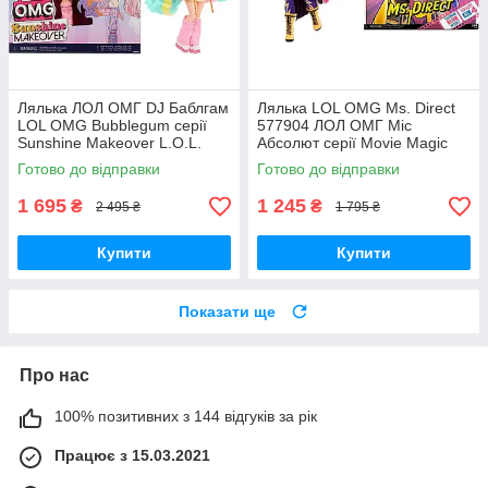
Лялька ЛОЛ ОМГ DJ Баблгам
Лялька LOL OMG Ms. Direct
LOL OMG Bubblegum серії
577904 ЛОЛ ОМГ Міс
Sunshine Makeover L.O.L.
Абсолют серії Movie Magic
Surprise! O.M.G. 589426
MGA Оригінал MyDoll.com.ua
Готово до відправки
Готово до відправки
Оригінал MyDoll.com.ua
1 695
1 245
₴
₴
2 495 ₴
1 795 ₴
Купити
Купити
Показати ще
Про нас
100% позитивних з 144 відгуків за рік
Працює з 15.03.2021