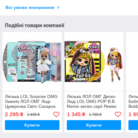
Всі умови повернення
Подібні товари компанії
Лялька LOL Surprise OMG
Лялька ЛОЛ ОМГ Диско-
Лял
Sweets ЛОЛ ОМГ Леді-
Леді LOL OMG POP B.B.
Баб
Цукерочка Світс Сахарок
Remix series серії Ремікс
Bubb
L. O. L. Surprise 572763
L.O.L. Surprise! 567257
Make
2 295
1 345
1 9
₴
₴
2 495 ₴
1 795 ₴
MyDoll.com.ua
MGA Оригінал
O.M.
MyDoll.com.ua
MyDo
Купити
Купити