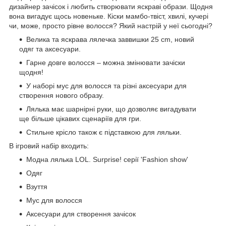
дизайнер зачісок і любить створювати яскраві образи. Щодня
вона вигадує щось новеньке. Кіски мамбо-твіст, хвилі, кучері
чи, може, просто рівне волосся? Який настрій у неї сьогодні?
Велика та яскрава лялечка заввишки 25 сm, новий
одяг та аксесуари.
Гарне довге волосся – можна змінювати зачіски
щодня!
У наборі мус для волосся та різні аксесуари для
створення нового образу.
Лялька має шарнірні руки, що дозволяє вигадувати
ще більше цікавих сценаріїв для гри.
Стильне крісло також є підставкою для ляльки.
В ігровий набір входить:
Модна лялька LOL. Surprise! серії 'Fashion show'
Одяг
Взуття
Мус для волосся
Аксесуари для створення зачісок