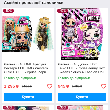
Акційні пропозиції та новинки
–50%
–47%
Лялька ЛОЛ ОМГ Красуня
Лялька ЛОЛ Дженні Рокс
Вестерн LOL OMG Western
Твінс LOL Surprise Jenny Rox
Cutie L.O.L. Surprise! серії
Tweens Series 4 Fashion Doll
O.M.G." S7 588504 Оригінал
588719 MGA Оригінал
Готово до відправки
Готово до відправки
MyDoll.com.ua
MyDoll.com.ua
1 295
945
₴
₴
2 595 ₴
1 795 ₴
Купити
Купити
–38%
–36%