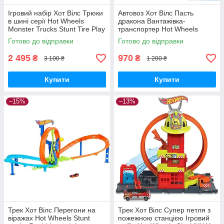
Ігровий набір Хот Вілс Трюки
Автовоз Хот Вілс Пасть
в шині серії Hot Wheels
дракона Вантажівка-
Monster Trucks Stunt Tire Play
транспортер Hot Wheels
Set HHY74 Оригінал
Dragon Launch Transporter
Готово до відправки
Готово до відправки
GTK42 Mattel Оригінал
MyDoll.com.ua
2 495
970
₴
₴
3 100 ₴
1 200 ₴
Купити
Купити
–15%
–13%
Трек Хот Вілс Перегони на
Трек Хот Вілс Супер петля з
віражах Hot Wheels Stunt
пожежною станцією Ігровий