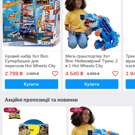
Ігровий набір Хот Вілс
Мега-транспортер Хот
Трек
Супербашня для
Вілс Неймовірний Тірекс 2
віра
перегонів Hot Wheels City
в 1 Hot Wheels City
trac
Transforming Race Tower
Ultimate T-Rex Transporter
Play
2 799
4 545
1 9
₴
₴
2 999 ₴
6 999 ₴
HKX43 Трек Mattel
HNG50 Mattel Оригінал
Ориг
Оригінал MyDoll.com.ua
MyDoll.com.ua
Купити
Купити
Акційні пропозиції та новинки
–36%
–35%