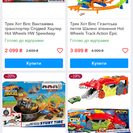
Трек Хот Вілс Вантажівка
Трек Хот Вілс Гігантська
транспортер Спідвей Хаулер
петля Шалені зіткнення Hot
Hot Wheels HW Speedway
Wheels Track Action Epic
Hauler GVG37 Mattel
Crash Dash Mattel Оригінал
Готово до відправки
Готово до відправки
Оригінал MyDoll.com.ua
2 099
3 899
₴
₴
2 699 ₴
4 999 ₴
Купити
Купити
–20%
–19%