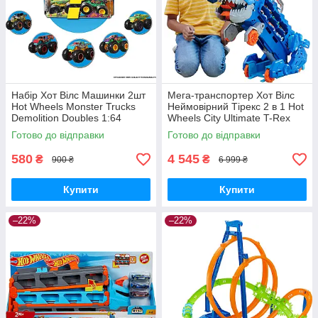
Набір Хот Вілс Машинки 2шт
Мега-транспортер Хот Вілс
Hot Wheels Monster Trucks
Неймовірний Тірекс 2 в 1 Hot
Demolition Doubles 1:64
Wheels City Ultimate T-Rex
FYJ64 Mattel Оригінал
Transporter HNG50 Mattel
Готово до відправки
Готово до відправки
MyDoll.com.ua
Оригінал MyDoll.com.ua
580
4 545
₴
₴
900 ₴
6 999 ₴
Купити
Купити
–22%
–22%