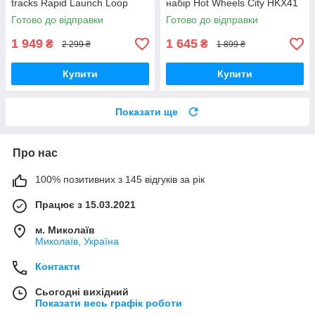
tracks Rapid Launch Loop
набір Hot Wheels City HKX41
Playset JBX65 Mattel
Super Loop Fire Station
Готово до відправки
Готово до відправки
Оригінал MyDoll.com.ua
1 949
1 645
₴
₴
2 299 ₴
1 899 ₴
Купити
Купити
Показати ще
Про нас
100% позитивних з 145 відгуків за рік
Працює з 15.03.2021
м. Миколаїв
Миколаїв, Україна
Контакти
Сьогодні вихідний
Показати весь графік роботи