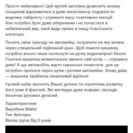
Просто неймовірно! Цей крутий автотрек дозволить юному
гонщикові відправитися в дуже захоплюючу подорож по
водному лабіринту і отримати масу позитивних емоцій.
Але потрібно бути дуже обережним і не попастися в
небезпечний вир, який веде прямо в пащу гігантського
алігатора.
Почніть свою пригоду на автомийці, потрапити на яку можна
через спеціальний підйомний кран. Щоб помити машинку,
потрібно всього лише натиснути на ручку водонапірної башти.
Гоночна машинка моментально змінить свій колір — справжнє
диво! А ще автомобіль варто гарненько почистити, для це
потрібно проїхати через щітки і ролики автомийки. Знову дива
— машинка прийняла початковий відтінок!
Ігровий набір захопить Вашої дитини та сприятиме розвитку
його уяви й фантазії. Він виглядає дуже яскраво і володіє
безліччю рухомих деталей.
Характеристики:
Виробник Mattel
Тип Автотрек
Вікова група Від 5 років