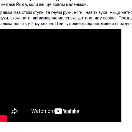
жедаєв Йода, коли він ще зовсім маленький.
грашка має стійкі ступні та гнучкі руки, ноги і навіть вуха! Якщо н
вуки, схожі на ті, які вимовляє маленька дитина, як у серіалі. Прода
алюка носять у 2-му сезоні. Цей чудовий набір неодмінно порадує