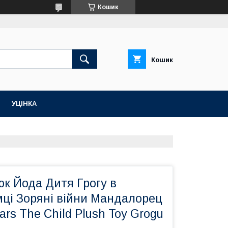
Кошик
Кошик
УЦІНКА
к Йода Дитя Грогу в
мці Зоряні війни Мандалорец
ars The Child Plush Toy Grogu