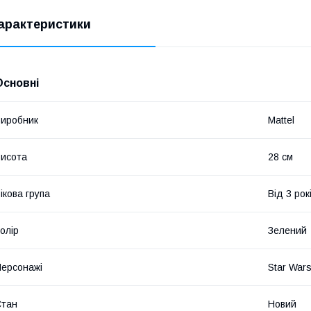
арактеристики
Основні
иробник
Mattel
исота
28 см
ікова група
Від 3 рок
олір
Зелений
ерсонажі
Star War
Стан
Новий