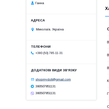
Ганна
Х
Миколаїв, Україна
В
+380 (50) 785-11-31
В
В
shopmydoll@gmail.com
К
380507851131
380507851131
П