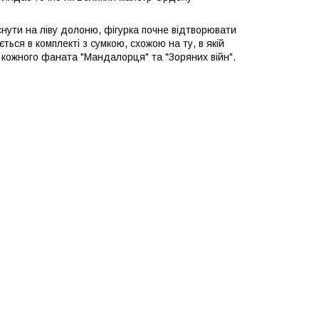
атиснути на ліву долоню, фігурка почне відтворювати
ється в комплекті з сумкою, схожою на ту, в якій
 кожного фаната "Мандалорця" та "Зоряних війн".