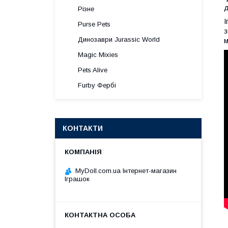
д
Різне
І
Purse Pets
з
Динозаври Jurassic World
м
Magic Mixies
Pets Alive
Furby Фербі
КОНТАКТИ
MyDoll.com.ua Інтернет-магазин
Іграшок