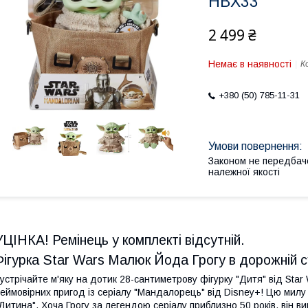
HBX33
2 499 ₴
Немає в наявності
К
+380 (50) 785-11-31
Законом не передбач
належної якості
УЦІНКА! Ремінець у комплекті відсутній.
Фігурка Star Wars Малюк Йода Грогу в дорожній с
устрічайте м'яку на дотик 28-сантиметрову фігурку "Дитя" від Sta
еймовірних пригод із серіалу "Мандалорець" від Disney+! Цю милу 
Дитина". Хоча Грогу за легендою серіалу приблизно 50 років, він 