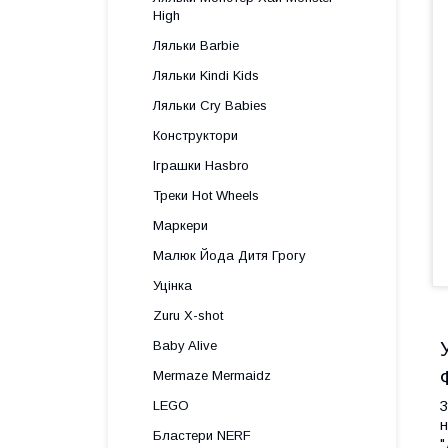
High
Ляльки Barbie
Ляльки Kindi Kids
Ляльки Cry Babies
Конструктори
Іграшки Hasbro
Треки Hot Wheels
Маркери
Малюк Йода Дитя Грогу
Уцінка
Zuru X-shot
Baby Alive
Mermaze Mermaidz
З
LEGO
н
Бластери NERF
"