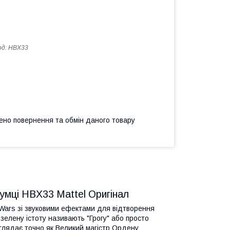
од:
HBX33
ено повернення та обмін даного товару
умці HBX33 Mattel Оригінал
r Wars зі звуковими ефектами для відтворення
зелену істоту називають "Грогу" або просто
виглядає точно як Великий магістр Ордену