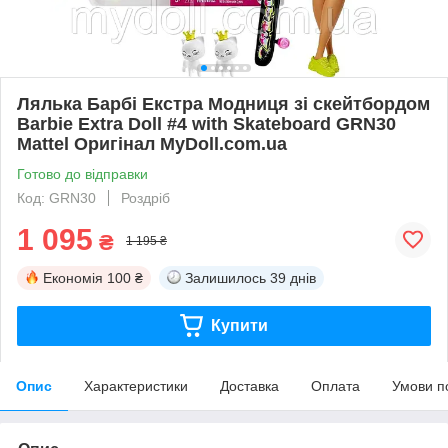
Лялька Барбі Екстра Модниця зі скейтбордом
Barbie Extra Doll #4 with Skateboard GRN30
Mattel Оригінал MyDoll.com.ua
Готово до відправки
Код: GRN30
Роздріб
1 095
₴
1 195 ₴
Економія
100 ₴
Залишилось
39 днів
Купити
Опис
Характеристики
Доставка
Оплата
Умови п