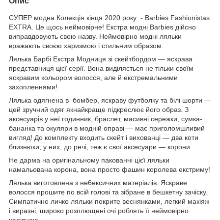
Опис
СУПЕР модна Колекція кінця 2020 року - Barbies Fashionistas
EXTRA. Це щось неймовірне! Екстра модні Barbies дійсно
виправдовують свою назву. Неймовірно модні ляльки
вражають своєю харизмою і стильним образом.
Лялька Барбі Екстра Модниця зі скейтбордом — яскрава
представниця цієї серії. Вона виділяється не тільки своїм
яскравим кольором волосся, але й екстремальними
захопленнями!
Лялька одягнена в бомбер, яскраву футболку та білі шорти —
цей зручний одяг якнайкраще підкреслює його образ. З
аксесуарів у неї годинник, браслет, масивні сережки, сумка-
бананка та окуляри в модній оправі — має приголомшливий
вигляд! До комплекту входить скейт і вихованці — два коти
близнюки, у них, до речі, теж є свої аксесуари — корони.
Не дарма на оригінальному пакованні цієї ляльки
намальована корона, вона просто фашин королева екстриму!
Лялька виготовлена з не6ексичних матеріалів. Яскраве
волосся прошите по всій голові та зібране в бешкетну зачіску.
Симпатичне личко ляльки покрите веснянками, легкий макіяж
і виразні, широко розплющені очі роблять її неймовірно
чарівною.