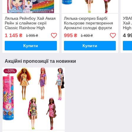
Лялька Рейнбоу Хай Амая
Лялька-сюрприз Барбі
УВА
Рейн зі слаймом серії
Кольорове перетворення
Хай 
Classic Rainbow High
Ароматні солодкі фрукти
High
Amaya with Slime Kit
Barbie Color Reveal HJX49
Драм
1 145
995
4 9
₴
₴
1 995 ₴
1 400 ₴
120230 MGA Оригінал
Mattel Оригінал
HKN3
MyDoll.com.ua
MyDoll.com.ua
MyDo
Купити
Купити
Акційні пропозиції та новинки
–33%