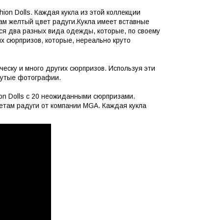
on Dolls. Каждая кукла из этой коллекции
ам желтый цвет радуги.Кукла имеет вставные
ся два разных вида одежды, которые, по своему
х сюрпризов, которые, нереально круто
ческу и много других сюрпризов. Используя эти
рутые фотографии.
ion Dolls с 20 неожиданными сюрпризами.
ветам радуги от компании MGA. Каждая кукла