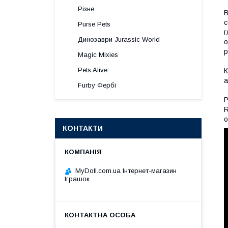
Різне
В
с
Purse Pets
г
Динозаври Jurassic World
о
р
Magic Mixies
Pets Alive
К
а
Furby Фербі
Р
R
о
КОНТАКТИ
MyDoll.com.ua Інтернет-магазин
Іграшок