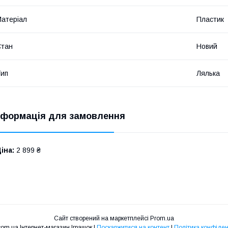
атеріал
Пластик
Стан
Новий
ип
Лялька
нформація для замовлення
іна:
2 899 ₴
Сайт створений на маркетплейсі
Prom.ua
MyDoll.com.ua Інтернет-магазин Іграшок |
Поскаржитися на контент
|
Політика конфіден