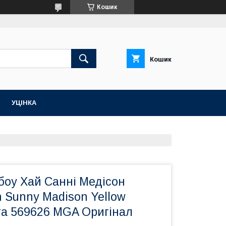
Кошик
Кошик
УЦІНКА
боу Хай Санні Медісон
 Sunny Madison Yellow
та 569626 MGA Оригінал