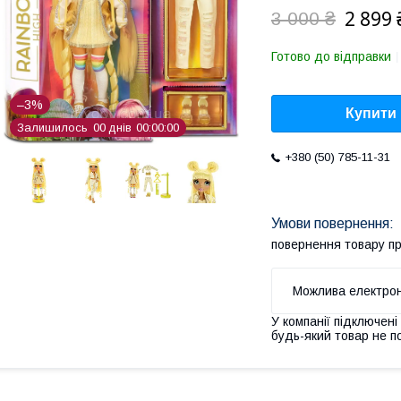
2 899 
3 000 ₴
Готово до відправки
–3%
Купити
Залишилось
0
0
днів
0
0
0
0
0
0
+380 (50) 785-11-31
повернення товару п
У компанії підключені
будь-який товар не п