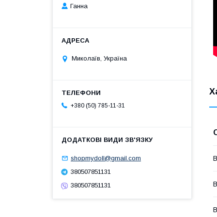
Ганна
Миколаїв, Україна
Х
+380 (50) 785-11-31
В
shopmydoll@gmail.com
380507851131
В
380507851131
В