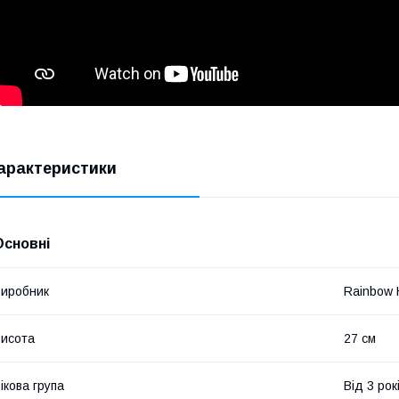
арактеристики
Основні
иробник
Rainbow 
исота
27 см
ікова група
Від 3 рок