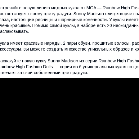
стречайте новую линию модных кукол от MGA — Rainbow High Fashi
оответствует своему цвету радуги. Sunny Madison олицетворяет н
лаза, настоящие ресницы и шарнирные конечности. У куклы имеет
чень красивые. Помимо самой куклы, в наборе есть 20 неожиданны
аспаковывать.
укла имеет красивые наряды, 2 пары обуви, прошитые волосы, рас
ксессуары, вы можете создать множество уникальных образов и к
аспакуйте новую куклу Sunny Madison из серии Rainbow High Fash
ainbow High Fashion Dolls — серия из 6 универсальных кукол по ц
твечает за свой собственный цвет радуги.