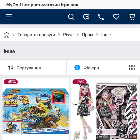
MyDoll Інтернет-магазин Іграшок
Товари та послуги
Різне
Пром
Інше
Інше
Сортування
0
Фільтри
–49%
–25%