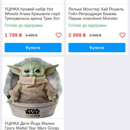
УЦІНКА Ігровий набір Hot
Лялька Монстер Хай Рошель
Wheels Атака Крашзили серії
Гойл Репродукція Базова
Тренувальна арена Трек Хот
Перше покоління Monster
Вілс Crushzilla HPN71 Mattel
High Rochelle Goyle JHK57
Готово до відправки
Готово до відправки
MyDoll.com.ua
Mattel Оригінал
MyDoll.com.ua
1 799
2 999
₴
₴
3 499 ₴
3 999 ₴
Купити
Купити
УЦІНКА Дитя Йода Малюк
Грогу Mattel Star Wars Grogu